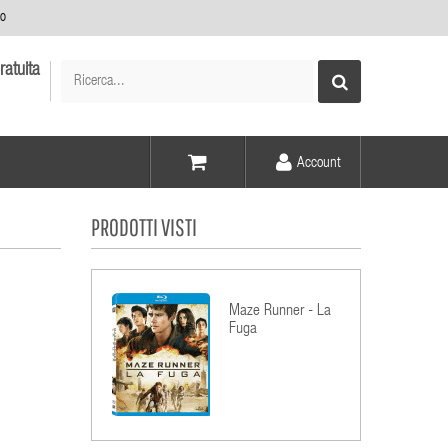
no
ratuita
Account
Voce -
PRODOTTI VISTI
Elementi -
Maze Runner - La
Fuga