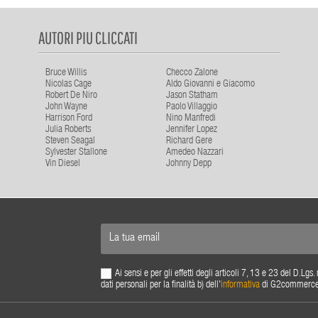
AUTORI PIU CLICCATI
Bruce Willis
Checco Zalone
Nicolas Cage
Aldo Giovanni e Giacomo
Robert De Niro
Jason Statham
John Wayne
Paolo Villaggio
Harrison Ford
Nino Manfredi
Julia Roberts
Jennifer Lopez
Steven Seagal
Richard Gere
Sylvester Stallone
Amedeo Nazzari
Vin Diesel
Johnny Depp
Ai sensi e per gli effetti degli articoli 7, 13 e 23 del D.L
dati personali per la finalità b) dell'
informativa
di G2commerce s.