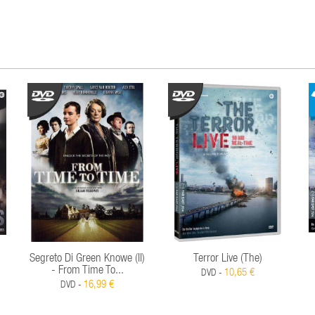
Segreto Di Green Knowe (Il)
Terror Live (The)
- From Time To...
10,65 €
DVD -
16,99 €
DVD -