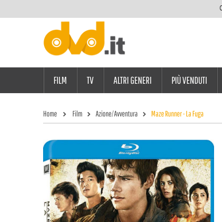
C
FILM
TV
ALTRI GENERI
PIÙ VENDUTI
Home
Film
Azione/Avventura
Maze Runner - La Fuga