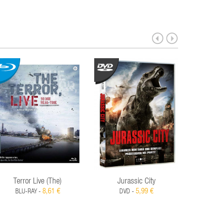
Terror Live (The)
Jurassic City
Pista D
8,61 €
5,99 €
BLU-RAY -
DVD -