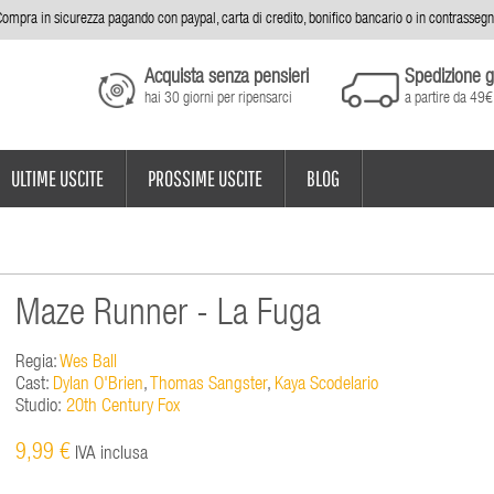
ompra in sicurezza pagando con paypal, carta di credito, bonifico bancario o in contrasseg
Acquista senza pensieri
Spedizione g
hai 30 giorni per ripensarci
a partire da 49€
ULTIME USCITE
PROSSIME USCITE
BLOG
Maze Runner - La Fuga
Regia:
Wes Ball
Cast:
Dylan O'Brien
,
Thomas Sangster
,
Kaya Scodelario
Studio:
20th Century Fox
9,99 €
IVA inclusa