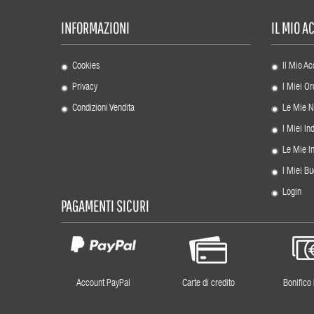
INFORMAZIONI
IL MIO 
Cookies
Il Mio Ac
Privacy
I Miei Or
Condizioni Vendita
Le Mie N
I Miei Ind
Le Mie I
I Miei Bu
Login
PAGAMENTI SICURI
Account PayPal
Carte di credito
Bonifico