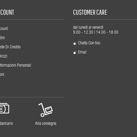
ACCOUNT
CUSTOMER CARE
dal lunedì al venerdì
count
9.00 - 12.30 | 14.00 - 18.00
dini
Chatta Con Noi
ote Di Credito
Email
irizzi
nformazioni Personali
oni
 bancario
Alla consegna