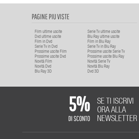
PAGINE PIU VISTE
Film ultime uscite
Serie Tv ultime uscite
Dvd ultime uscite
Blu Ray ultime uscite
Film in Dvd
Film in Blu Ray
Serie Tv in Dvd
Serie Tv in Blu Ray
Prossime uscite Film
Prossime uscite Serie Tv
Prossime uscite Dvd
Prossime uscite Blu Ray
Novità Film
Novità Serie Tv
Novità Dvd
Novità Blu Ray
Blu Ray 3D
Dvd 3D
5%
SE TI ISCRIVI
ORA ALLA
DI SCONTO
NEWSLETTER