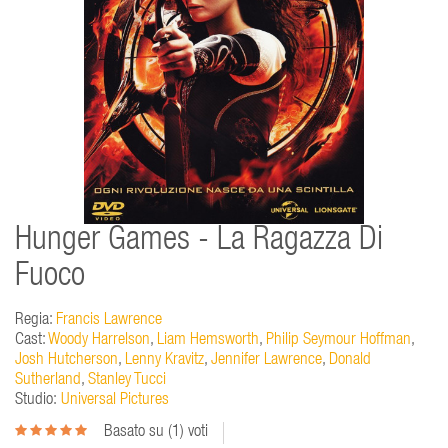
Hunger Games - La Ragazza Di
Fuoco
Regia:
Francis Lawrence
Cast:
Woody Harrelson
,
Liam Hemsworth
,
Philip Seymour Hoffman
,
Josh Hutcherson
,
Lenny Kravitz
,
Jennifer Lawrence
,
Donald
Sutherland
,
Stanley Tucci
Studio:
Universal Pictures
Basato su (
1
) voti