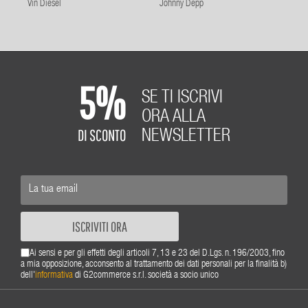
Vin Diesel
Johnny Depp
5%
SE TI ISCRIVI
ORA ALLA
DI SCONTO
NEWSLETTER
ISCRIVITI ORA
Ai sensi e per gli effetti degli articoli 7, 13 e 23 del D.Lgs. n. 196/2003, fino
a mia opposizione, acconsento al trattamento dei dati personali per la finalità b)
dell'
informativa
di G2commerce s.r.l. società a socio unico