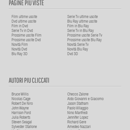
PAGINE PIU VISTE
Film ultime uscite
Serie Tv ultime uscite
Dvd ultime uscite
Blu Ray ultime uscite
Film in Dvd
Film in Blu Ray
Serie Tv in Dvd
Serie Tv in Blu Ray
Prossime uscite Film
Prossime uscite Serie Tv
Prossime uscite Dvd
Prossime uscite Blu Ray
Novità Film
Novità Serie Tv
Novità Dvd
Novità Blu Ray
Blu Ray 3D
Dvd 3D
AUTORI PIU CLICCATI
Bruce Willis
Checco Zalone
Nicolas Cage
Aldo Giovanni e Giacomo
Robert De Niro
Jason Statham
John Wayne
Paolo Villaggio
Harrison Ford
Nino Manfredi
Julia Roberts
Jennifer Lopez
Steven Seagal
Richard Gere
Sylvester Stallone
Amedeo Nazzari