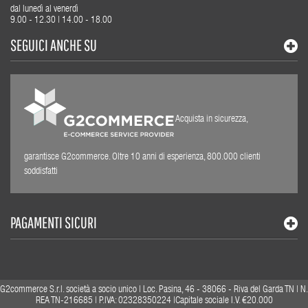
dal lunedì al venerdì
9.00 - 12.30 | 14.00 - 18.00
SEGUICI ANCHE SU
Acquista in sicurezza,
garantisce G2commerce. Oltre 10 anni di esperienza, 800.000 clienti
soddisfatti
PAGAMENTI SICURI
G2commerce S.r.l. società a socio unico | Loc. Pasina, 46 - 38066 - Riva del Garda TN | N.
REA TN-216685 | P.IVA: 02328350224 |Capitale sociale I.V. €20.000