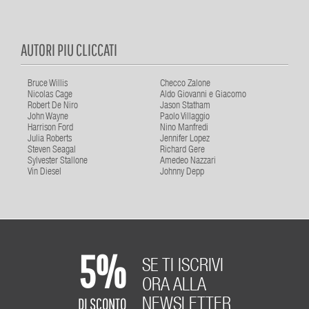
AUTORI PIU CLICCATI
Bruce Willis
Checco Zalone
Nicolas Cage
Aldo Giovanni e Giacomo
Robert De Niro
Jason Statham
John Wayne
Paolo Villaggio
Harrison Ford
Nino Manfredi
Julia Roberts
Jennifer Lopez
Steven Seagal
Richard Gere
Sylvester Stallone
Amedeo Nazzari
Vin Diesel
Johnny Depp
5%
SE TI ISCRIVI
ORA ALLA
DI SCONTO
NEWSLETTER