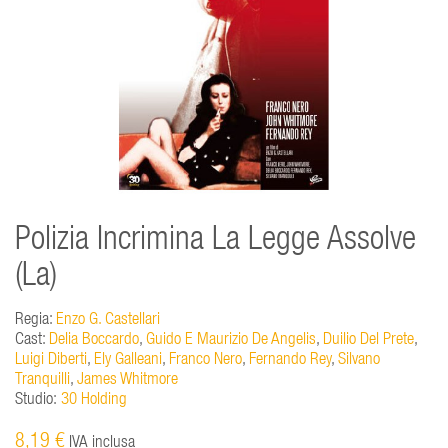
Polizia Incrimina La Legge Assolve
(La)
Regia:
Enzo G. Castellari
Cast:
Delia Boccardo
,
Guido E Maurizio De Angelis
,
Duilio Del Prete
,
Luigi Diberti
,
Ely Galleani
,
Franco Nero
,
Fernando Rey
,
Silvano
Tranquilli
,
James Whitmore
Studio:
30 Holding
8,19 €
IVA inclusa