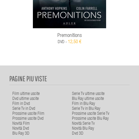
Premonitions
12,50 €
DVD -
PAGINE PIU VISTE
Film ultime uscite
Serie Tv ultime uscite
Dvd ultime uscite
Blu Ray ultime uscite
Film in Dvd
Film in Blu Ray
Serie Tv in Dvd
Serie Tv in Blu Ray
Prossime uscite Film
Prossime uscite Serie Tv
Prossime uscite Dvd
Prossime uscite Blu Ray
Novità Film
Novità Serie Tv
Novità Dvd
Novità Blu Ray
Blu Ray 3D
Dvd 3D