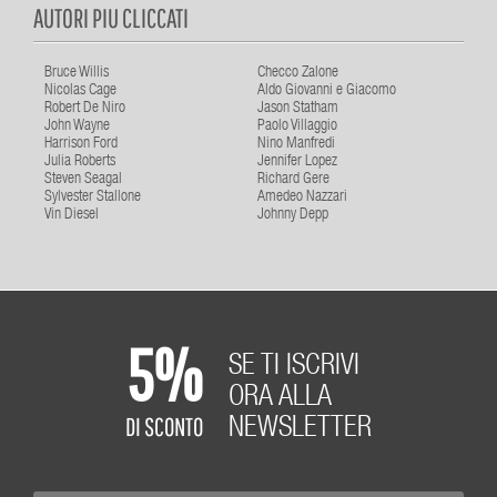
AUTORI PIU CLICCATI
Bruce Willis
Checco Zalone
Nicolas Cage
Aldo Giovanni e Giacomo
Robert De Niro
Jason Statham
John Wayne
Paolo Villaggio
Harrison Ford
Nino Manfredi
Julia Roberts
Jennifer Lopez
Steven Seagal
Richard Gere
Sylvester Stallone
Amedeo Nazzari
Vin Diesel
Johnny Depp
5%
SE TI ISCRIVI
ORA ALLA
DI SCONTO
NEWSLETTER