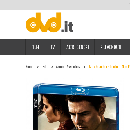
C
FILM
TV
ALTRI GENERI
PIÙ VENDUTI
Home
Film
Azione/Avventura
Jack Reacher - Punto Di Non R