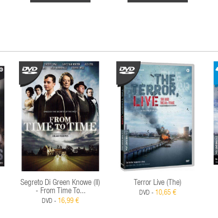
Segreto Di Green Knowe (Il)
Terror Live (The)
- From Time To...
10,65 €
DVD -
16,99 €
DVD -