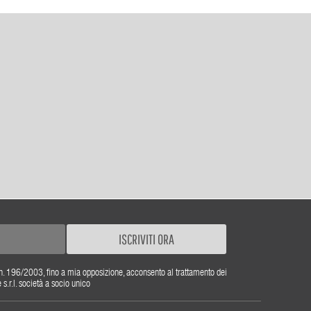
ISCRIVITI ORA
gs. n. 196/2003, fino a mia opposizione, acconsento al trattamento dei
r.l. società a socio unico