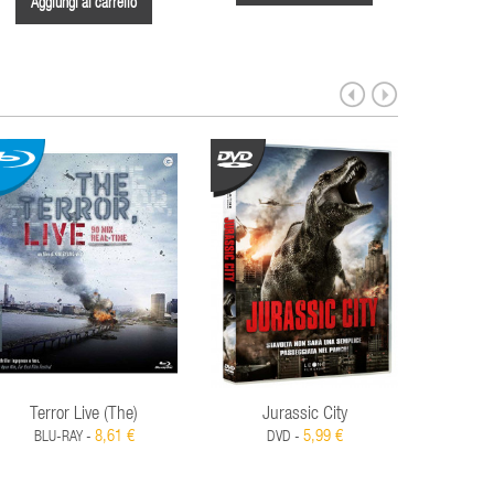
Aggiungi al carrello
Aggi
Terror Live (The)
Jurassic City
Pista D
8,61 €
5,99 €
BLU-RAY -
DVD -