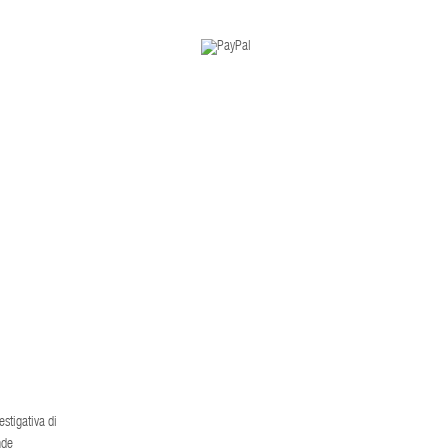
stigativa di
nde