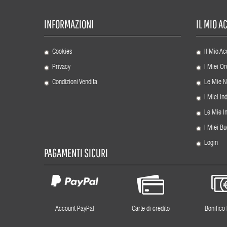
INFORMAZIONI
IL MIO 
Cookies
Il Mio Ac
Privacy
I Miei Or
Condizioni Vendita
Le Mie N
I Miei Ind
Le Mie I
I Miei Bu
Login
PAGAMENTI SICURI
Account PayPal
Carte di credito
Bonifico