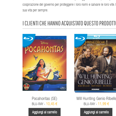
cospirazione del governo per proteggere i loro nomi e salvare le loro vite
sua vita per sempre.
I CLIENTI CHE HANNO ACQUISTATO QUESTO PRODOT
Pocahontas (SE)
Will Hunting Genio Ribell
10,45 €
11,99 €
BLU-RAY -
BLU-RAY -
Aggiungi al carrello
Aggiungi al carrello