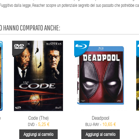
. Fuggitivo dalla legge, Reacher scopre un potenziale segreto del suo passato che potrebbe c
TO HANNO COMPRATO ANCHE:
e
Code (The)
Deadpool
5,25 €
10,65 €
DVD -
BLU-RAY -
Aggiungi al carrello
Aggiungi al carrello