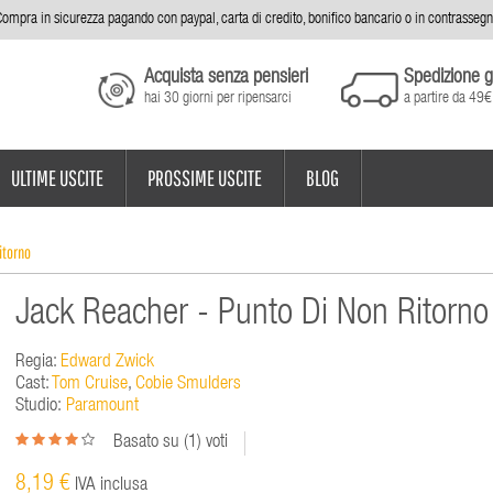
ompra in sicurezza pagando con paypal, carta di credito, bonifico bancario o in contrasseg
Acquista senza pensieri
Spedizione g
hai 30 giorni per ripensarci
a partire da 49€
ULTIME USCITE
PROSSIME USCITE
BLOG
itorno
Jack Reacher - Punto Di Non Ritorno
Regia:
Edward Zwick
Cast:
Tom Cruise
,
Cobie Smulders
Studio:
Paramount
Basato su (
1
) voti
8,19 €
IVA inclusa