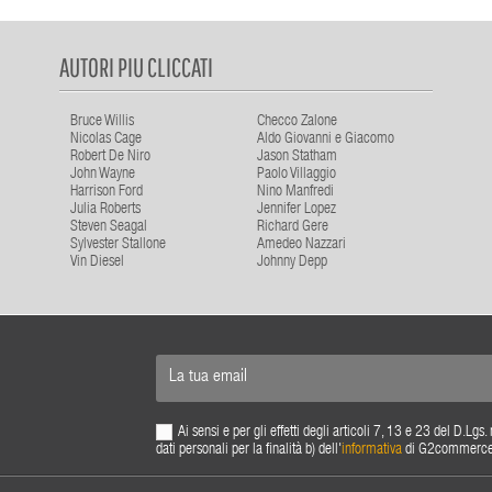
AUTORI PIU CLICCATI
Bruce Willis
Checco Zalone
Nicolas Cage
Aldo Giovanni e Giacomo
Robert De Niro
Jason Statham
John Wayne
Paolo Villaggio
Harrison Ford
Nino Manfredi
Julia Roberts
Jennifer Lopez
Steven Seagal
Richard Gere
Sylvester Stallone
Amedeo Nazzari
Vin Diesel
Johnny Depp
Ai sensi e per gli effetti degli articoli 7, 13 e 23 del D.L
dati personali per la finalità b) dell'
informativa
di G2commerce s.