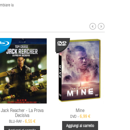
ambiare la
Jack Reacher - La Prova
Mine
Day Afte
Decisiva
L
6,99 €
DVD -
6,55 €
BLU-RAY -
BL
Aggiungi al carrello