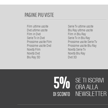
PAGINE PIU VISTE
Film ultime uscite
Serie Tv ultime uscite
Dvd ultime uscite
Blu Ray ultime uscite
Film in Dvd
Film in Blu Ray
Serie Tv in Dvd
Serie Tv in Blu Ray
Prossime uscite Film
Prossime uscite Serie Tv
Prossime uscite Dvd
Prossime uscite Blu Ray
Novità Film
Novità Serie Tv
Novità Dvd
Novità Blu Ray
Blu Ray 3D
Dvd 3D
5%
SE TI ISCRIVI
ORA ALLA
DI SCONTO
NEWSLETTER