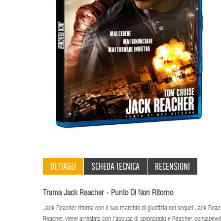
DETTAGLI
SCHEDA TECNICA
RECENSIONI
Trama Jack Reacher - Punto Di Non Ritorno
Jack Reacher ritorna con il suo marchio di giustizia nel sequel Jack Reache
Reacher, viene arrestata con l'accusa di spionaggio e Reacher, consapevole