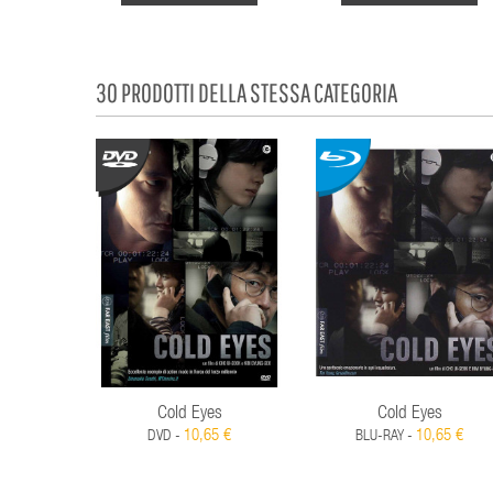
30 PRODOTTI DELLA STESSA CATEGORIA
Cold Eyes
Cold Eyes
10,65 €
10,65 €
DVD -
BLU-RAY -