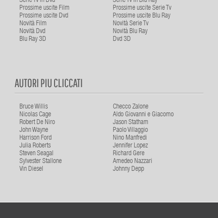
Serie Tv in Dvd
Serie Tv in Blu Ray
Prossime uscite Film
Prossime uscite Serie Tv
Prossime uscite Dvd
Prossime uscite Blu Ray
Novità Film
Novità Serie Tv
Novità Dvd
Novità Blu Ray
Blu Ray 3D
Dvd 3D
AUTORI PIU CLICCATI
Bruce Willis
Checco Zalone
Nicolas Cage
Aldo Giovanni e Giacomo
Robert De Niro
Jason Statham
John Wayne
Paolo Villaggio
Harrison Ford
Nino Manfredi
Julia Roberts
Jennifer Lopez
Steven Seagal
Richard Gere
Sylvester Stallone
Amedeo Nazzari
Vin Diesel
Johnny Depp