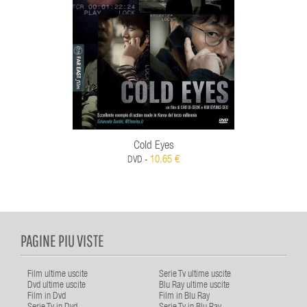
Cold Eyes
10,65 €
DVD -
PAGINE PIU VISTE
Film ultime uscite
Serie Tv ultime uscite
Dvd ultime uscite
Blu Ray ultime uscite
Film in Dvd
Film in Blu Ray