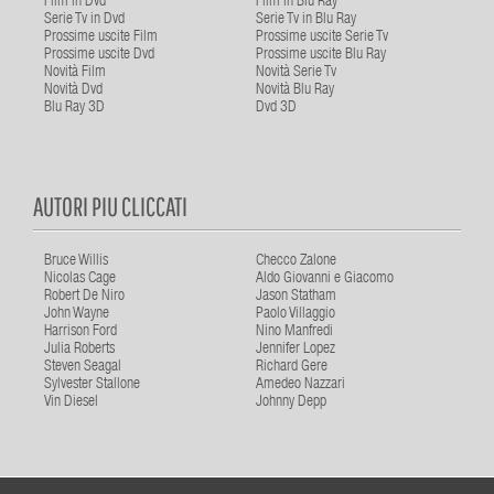
Film in Dvd
Film in Blu Ray
Serie Tv in Dvd
Serie Tv in Blu Ray
Prossime uscite Film
Prossime uscite Serie Tv
Prossime uscite Dvd
Prossime uscite Blu Ray
Novità Film
Novità Serie Tv
Novità Dvd
Novità Blu Ray
Blu Ray 3D
Dvd 3D
AUTORI PIU CLICCATI
Bruce Willis
Checco Zalone
Nicolas Cage
Aldo Giovanni e Giacomo
Robert De Niro
Jason Statham
John Wayne
Paolo Villaggio
Harrison Ford
Nino Manfredi
Julia Roberts
Jennifer Lopez
Steven Seagal
Richard Gere
Sylvester Stallone
Amedeo Nazzari
Vin Diesel
Johnny Depp