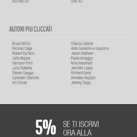
Blu Ray 3D
Dvd 3D
AUTORI PIU CLICCATI
Bruce Willis
Checco Zalone
Nicolas Cage
Aldo Giovanni e Giacomo
Robert De Niro
Jason Statham
John Wayne
Paolo Villaggio
Harrison Ford
Nino Manfredi
Julia Roberts
Jennifer Lopez
Steven Seagal
Richard Gere
Sylvester Stallone
Amedeo Nazzari
Vin Diesel
Johnny Depp
5%
SE TI ISCRIVI
ORA ALLA