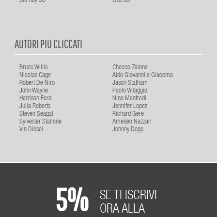
Blu Ray 3D
Dvd 3D
AUTORI PIU CLICCATI
Bruce Willis
Checco Zalone
Nicolas Cage
Aldo Giovanni e Giacomo
Robert De Niro
Jason Statham
John Wayne
Paolo Villaggio
Harrison Ford
Nino Manfredi
Julia Roberts
Jennifer Lopez
Steven Seagal
Richard Gere
Sylvester Stallone
Amedeo Nazzari
Vin Diesel
Johnny Depp
5%
SE TI ISCRIVI
ORA ALLA