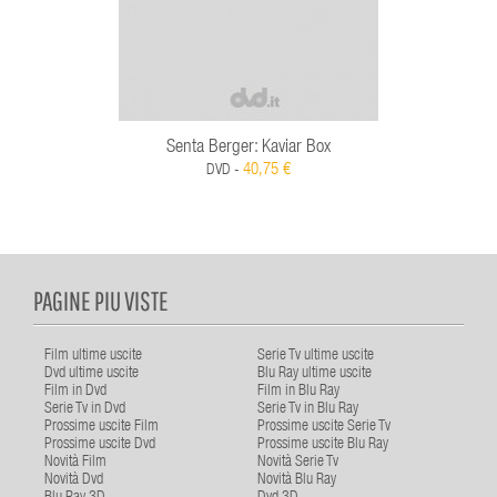
Senta Berger: Kaviar Box
40,75 €
DVD -
PAGINE PIU VISTE
Film ultime uscite
Serie Tv ultime uscite
Dvd ultime uscite
Blu Ray ultime uscite
Film in Dvd
Film in Blu Ray
Serie Tv in Dvd
Serie Tv in Blu Ray
Prossime uscite Film
Prossime uscite Serie Tv
Prossime uscite Dvd
Prossime uscite Blu Ray
Novità Film
Novità Serie Tv
Novità Dvd
Novità Blu Ray