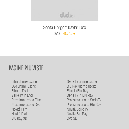
Senta Berger: Kaviar Box
40,75 €
DVD -
PAGINE PIU VISTE
Film ultime uscite
Serie Tv ultime uscite
Dvd ultime uscite
Blu Ray ultime uscite
Film in Dvd
Film in Blu Ray
Serie Tv in Dvd
Serie Tv in Blu Ray
Prossime uscite Film
Prossime uscite Serie Tv
Prossime uscite Dvd
Prossime uscite Blu Ray
Novità Film
Novità Serie Tv
Novità Dvd
Novità Blu Ray
Blu Ray 3D
Dvd 3D