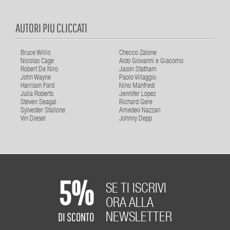
AUTORI PIU CLICCATI
Bruce Willis
Checco Zalone
Nicolas Cage
Aldo Giovanni e Giacomo
Robert De Niro
Jason Statham
John Wayne
Paolo Villaggio
Harrison Ford
Nino Manfredi
Julia Roberts
Jennifer Lopez
Steven Seagal
Richard Gere
Sylvester Stallone
Amedeo Nazzari
Vin Diesel
Johnny Depp
5%
SE TI ISCRIVI
ORA ALLA
DI SCONTO
NEWSLETTER