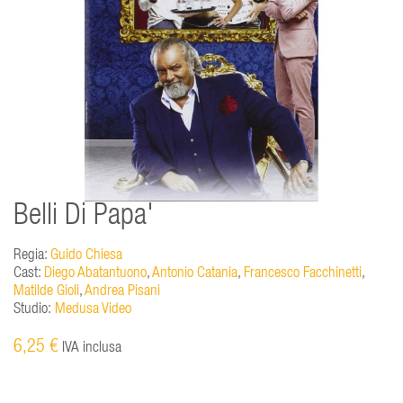
Belli Di Papa'
Regia:
Guido Chiesa
Cast:
Diego Abatantuono
,
Antonio Catania
,
Francesco Facchinetti
,
Matilde Gioli
,
Andrea Pisani
Studio:
Medusa Video
6,25 €
IVA inclusa