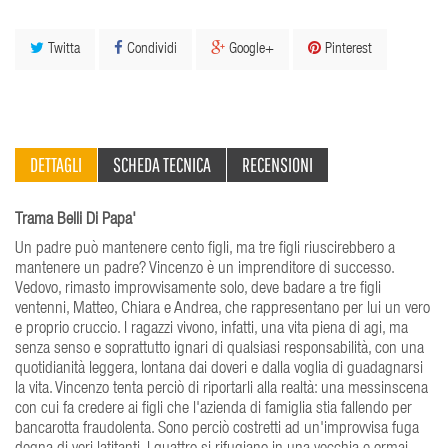
Twitta
Condividi
Google+
Pinterest
DETTAGLI
SCHEDA TECNICA
RECENSIONI
Trama Belli Di Papa'
Un padre può mantenere cento ﬁgli, ma tre ﬁgli riuscirebbero a
mantenere un padre? Vincenzo è un imprenditore di successo.
Vedovo, rimasto improvvisamente solo, deve badare a tre ﬁgli
ventenni, Matteo, Chiara e Andrea, che rappresentano per lui un vero
e proprio cruccio. I ragazzi vivono, infatti, una vita piena di agi, ma
senza senso e soprattutto ignari di qualsiasi responsabilità, con una
quotidianità leggera, lontana dai doveri e dalla voglia di guadagnarsi
la vita. Vincenzo tenta perciò di riportarli alla realtà: una messinscena
con cui fa credere ai ﬁgli che l'azienda di famiglia stia fallendo per
bancarotta fraudolenta. Sono perciò costretti ad un'improvvisa fuga