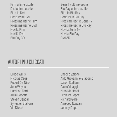
Film ultime uscite
Serie Tv ultime uscite
Dvd ultime uscite
Blu Ray ultime uscite
Film in Dvd
Film in Blu Ray
Serie Tv in Dvd
Serie Tv in Blu Ray
Prossime uscite Film
Prossime uscite Serie Tv
Prossime uscite Dvd
Prossime uscite Blu Ray
Novità Film
Novità Serie Tv
Novità Dvd
Novità Blu Ray
Blu Ray 3D
Dvd 3D
AUTORI PIU CLICCATI
Bruce Willis
Checco Zalone
Nicolas Cage
Aldo Giovanni e Giacomo
Robert De Niro
Jason Statham
John Wayne
Paolo Villaggio
Harrison Ford
Nino Manfredi
Julia Roberts
Jennifer Lopez
Steven Seagal
Richard Gere
Sylvester Stallone
Amedeo Nazzari
Vin Diesel
Johnny Depp