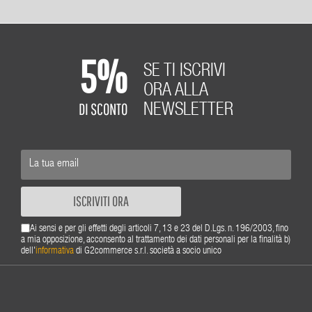
5%
SE TI ISCRIVI
ORA ALLA
DI SCONTO
NEWSLETTER
ISCRIVITI ORA
Ai sensi e per gli effetti degli articoli 7, 13 e 23 del D.Lgs. n. 196/2003, fino
a mia opposizione, acconsento al trattamento dei dati personali per la finalità b)
dell'
informativa
di G2commerce s.r.l. società a socio unico