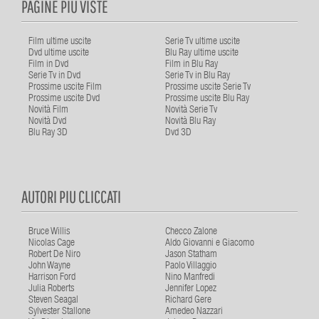
PAGINE PIU VISTE
Film ultime uscite
Serie Tv ultime uscite
Dvd ultime uscite
Blu Ray ultime uscite
Film in Dvd
Film in Blu Ray
Serie Tv in Dvd
Serie Tv in Blu Ray
Prossime uscite Film
Prossime uscite Serie Tv
Prossime uscite Dvd
Prossime uscite Blu Ray
Novità Film
Novità Serie Tv
Novità Dvd
Novità Blu Ray
Blu Ray 3D
Dvd 3D
AUTORI PIU CLICCATI
Bruce Willis
Checco Zalone
Nicolas Cage
Aldo Giovanni e Giacomo
Robert De Niro
Jason Statham
John Wayne
Paolo Villaggio
Harrison Ford
Nino Manfredi
Julia Roberts
Jennifer Lopez
Steven Seagal
Richard Gere
Sylvester Stallone
Amedeo Nazzari