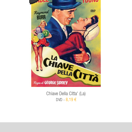
Chiave Della Citta' (La)
8,19 €
DVD -