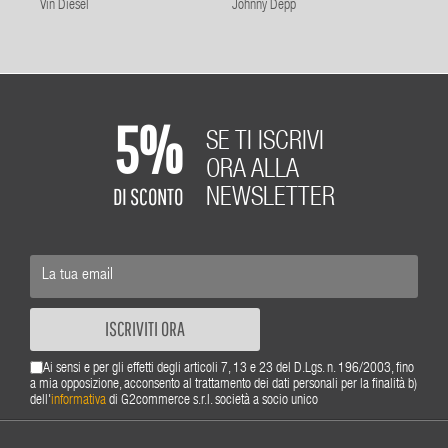
Vin Diesel
Johnny Depp
5%
SE TI ISCRIVI
ORA ALLA
DI SCONTO
NEWSLETTER
ISCRIVITI ORA
Ai sensi e per gli effetti degli articoli 7, 13 e 23 del D.Lgs. n. 196/2003, fino
a mia opposizione, acconsento al trattamento dei dati personali per la finalità b)
dell'
informativa
di G2commerce s.r.l. società a socio unico