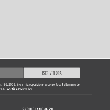
ISCRIVITI ORA
gs. n. 196/2003, fino a mia opposizione, acconsento al trattamento dei
r.l. società a socio unico
SEGUICI ANCHE SU