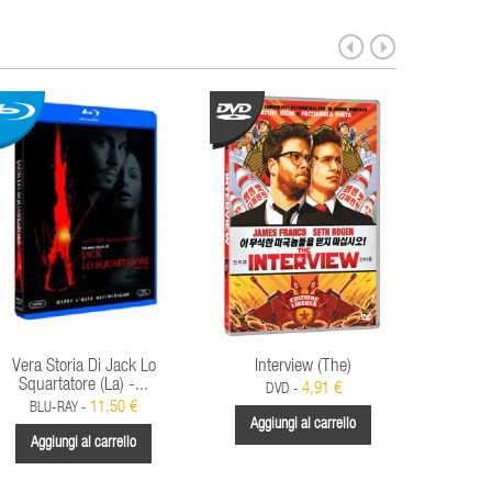
Vera Storia Di Jack Lo
Interview (The)
H
Squartatore (La) -...
4,91 €
DVD -
11,50 €
BLU-RAY -
Aggiungi al carrello
Aggi
Aggiungi al carrello