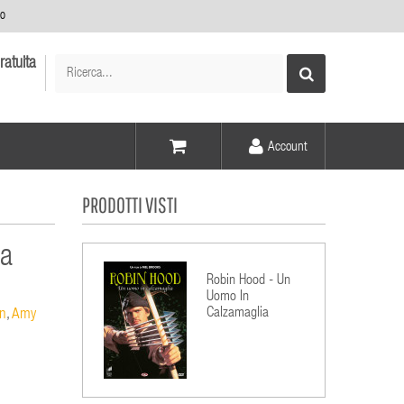
no
ratuita
Account
Voce -
PRODOTTI VISTI
Elementi -
ia
Robin Hood - Un
Uomo In
Calzamaglia
an
,
Amy