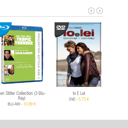
en Stiller Collection (3 Blu-
Io E Lei
Giardi
Ray)
(Ediz
5,73 €
DVD -
10,99 €
BLU-RAY -