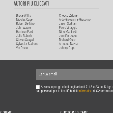
AUTORI PIU CLICCATI
Bruce Willis
Checco Zalone
Nicolas Cage
Aldo Giovanni e Giacomo
Robert De Niro
Jason Statham
John Wayne
Paolo Villaggio
Harrison Ford
Nino Manfredi
Julia Roberts
Jennifer Lopez
Steven Seagal
Richard Gere
Sylvester Stallone
Amedeo Nazzari
Vin Diesel
Johnny Depp
Ai sensi e per gli effetti degli articoli 7, 13 e 23 del D.L
dati personali per la finalità b) dell'
informativa
di G2commerce s.
ACCOUNT
CUSTOMER CARE