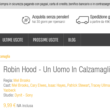
ompra in sicurezza pagando con paypal, carta di credito, bonifico bancario o in contrasseg
Acquista senza pensieri
Spedizione g
hai 30 giorni per ripensarci
a partire da 49€
ULTIME USCITE
PROSSIME USCITE
BLOG
lzamaglia
Robin Hood - Un Uomo In Calzamagl
Regia:
Mel Brooks
Cast:
Mel Brooks
,
Cary Elwes
,
Isaac Hayes
,
Patrick Stewart
,
Tracey Ullm
Yasbeck
Studio:
Dynit - Sony
9,99 €
IVA inclusa