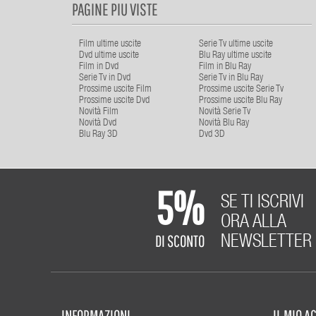
PAGINE PIU VISTE
Film ultime uscite
Serie Tv ultime uscite
Dvd ultime uscite
Blu Ray ultime uscite
Film in Dvd
Film in Blu Ray
Serie Tv in Dvd
Serie Tv in Blu Ray
Prossime uscite Film
Prossime uscite Serie Tv
Prossime uscite Dvd
Prossime uscite Blu Ray
Novità Film
Novità Serie Tv
Novità Dvd
Novità Blu Ray
Blu Ray 3D
Dvd 3D
5%
SE TI ISCRIVI
ORA ALLA
DI SCONTO
NEWSLETTER
INFORMAZIONI
IL MIO 