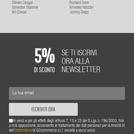
Steven Seagal
Richard Gere
Sylvester Stallone
Amedeo Nazzari
Vin Diesel
Johnny Depp
5%
SE TI ISCRIVI
ORA ALLA
DI SCONTO
NEWSLETTER
ISCRIVITI ORA
Ai sensi e per gli effetti degli articoli 7, 13 e 23 del D.Lgs. n. 196/2003, fino
a mia opposizione, acconsento al trattamento dei dati personali per la finalità b)
dell'
informativa
di G2commerce s.r.l. società a socio unico