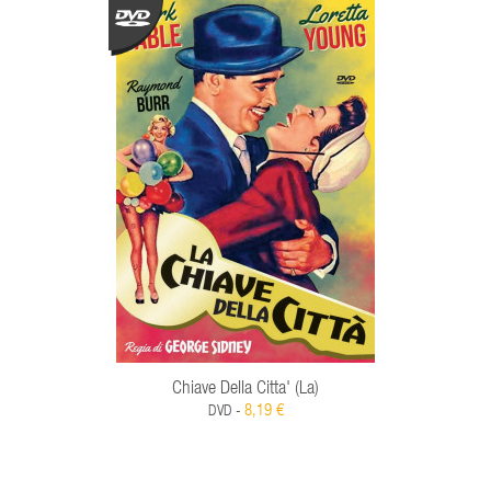
Chiave Della Citta' (La)
8,19 €
DVD -