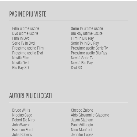
PAGINE PIU VISTE
Film ultime uscite
Serie Tv ultime uscite
Dvd ultime uscite
Blu Ray ultime uscite
Film in Dvd
Film in Blu Ray
Serie Tv in Dvd
Serie Tv in Blu Ray
Prossime uscite Film
Prossime uscite Serie Tv
Prossime uscite Dvd
Prossime uscite Blu Ray
Novità Film
Novità Serie Tv
Novità Dvd
Novità Blu Ray
Blu Ray 3D
Dvd 3D
AUTORI PIU CLICCATI
Bruce Willis
Checco Zalone
Nicolas Cage
Aldo Giovanni e Giacomo
Robert De Niro
Jason Statham
John Wayne
Paolo Villaggio
Harrison Ford
Nino Manfredi
Julia Roberts
Jennifer Lopez