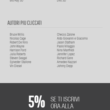
Blu Ray 3D
Dvd 3D
AUTORI PIU CLICCATI
Bruce Willis
Checco Zalone
Nicolas Cage
Aldo Giovanni e Giacomo
Robert De Niro
Jason Statham
John Wayne
Paolo Villaggio
Harrison Ford
Nino Manfredi
Julia Roberts
Jennifer Lopez
Steven Seagal
Richard Gere
Sylvester Stallone
Amedeo Nazzari
Vin Diesel
Johnny Depp
5%
SE TI ISCRIVI
ORA ALLA