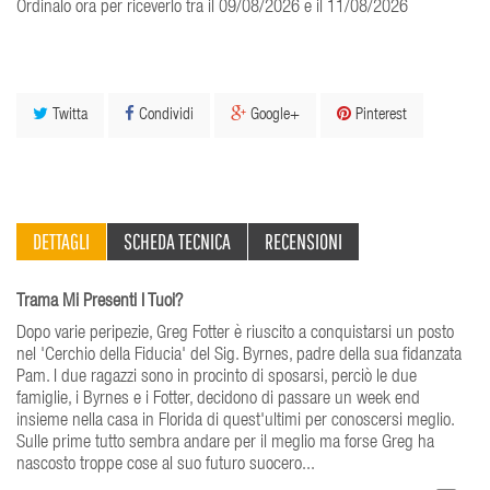
Ordinalo ora per riceverlo tra il 09/08/2026 e il 11/08/2026
Twitta
Condividi
Google+
Pinterest
DETTAGLI
SCHEDA TECNICA
RECENSIONI
Trama Mi Presenti I Tuoi?
Dopo varie peripezie, Greg Fotter è riuscito a conquistarsi un posto
nel 'Cerchio della Fiducia' del Sig. Byrnes, padre della sua fidanzata
Pam. I due ragazzi sono in procinto di sposarsi, perciò le due
famiglie, i Byrnes e i Fotter, decidono di passare un week end
insieme nella casa in Florida di quest'ultimi per conoscersi meglio.
Sulle prime tutto sembra andare per il meglio ma forse Greg ha
nascosto troppe cose al suo futuro suocero...