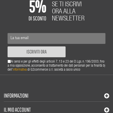
5%
SE TI ISCRIVI
ORA ALLA
DI SCONTO
NEWSLETTER
ISCRIVITI ORA
Ai sensi e per gli effetti degli articoli 7, 13 e 23 del D.Lgs. n. 196/2003, fino
a mia opposizione, acconsento al trattamento dei dati personali per la finalità b)
dell'
informativa
di G2commerce s.r.l. società a socio unico
INFORMAZIONI
IL MIO ACCOUNT