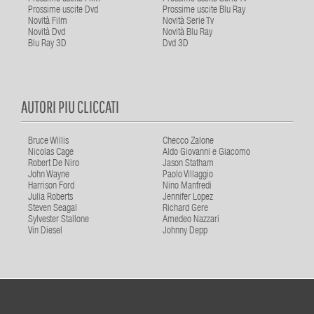
Prossime uscite Dvd
Prossime uscite Blu Ray
Novità Film
Novità Serie Tv
Novità Dvd
Novità Blu Ray
Blu Ray 3D
Dvd 3D
AUTORI PIU CLICCATI
Bruce Willis
Checco Zalone
Nicolas Cage
Aldo Giovanni e Giacomo
Robert De Niro
Jason Statham
John Wayne
Paolo Villaggio
Harrison Ford
Nino Manfredi
Julia Roberts
Jennifer Lopez
Steven Seagal
Richard Gere
Sylvester Stallone
Amedeo Nazzari
Vin Diesel
Johnny Depp