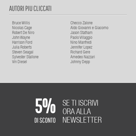
AUTORI PIU CLICCATI
Bruce Willis
Checco Zalone
Nicolas Cage
Aldo Giovanni e Giacomo
Robert De Niro
Jason Statham
John Wayne
Paolo Villaggio
Harrison Ford
Nino Manfredi
Julia Roberts
Jennifer Lopez
Steven Seagal
Richard Gere
Sylvester Stallone
Amedeo Nazzari
Vin Diesel
Johnny Depp
5%
SE TI ISCRIVI
ORA ALLA
DI SCONTO
NEWSLETTER