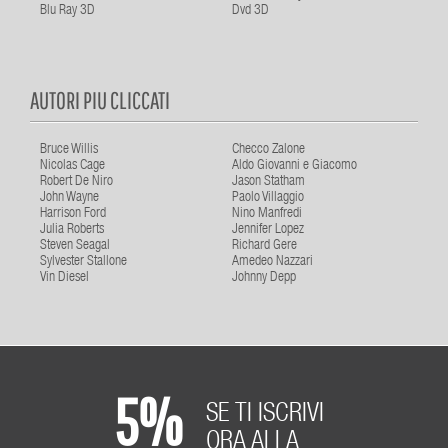
Blu Ray 3D
Dvd 3D
AUTORI PIU CLICCATI
Bruce Willis
Checco Zalone
Nicolas Cage
Aldo Giovanni e Giacomo
Robert De Niro
Jason Statham
John Wayne
Paolo Villaggio
Harrison Ford
Nino Manfredi
Julia Roberts
Jennifer Lopez
Steven Seagal
Richard Gere
Sylvester Stallone
Amedeo Nazzari
Vin Diesel
Johnny Depp
5%
SE TI ISCRIVI
ORA ALLA