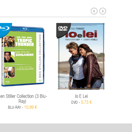
en Stiller Collection (3 Blu-
Io E Lei
Giardi
Ray)
(Ediz
5,73 €
DVD -
10,99 €
BLU-RAY -