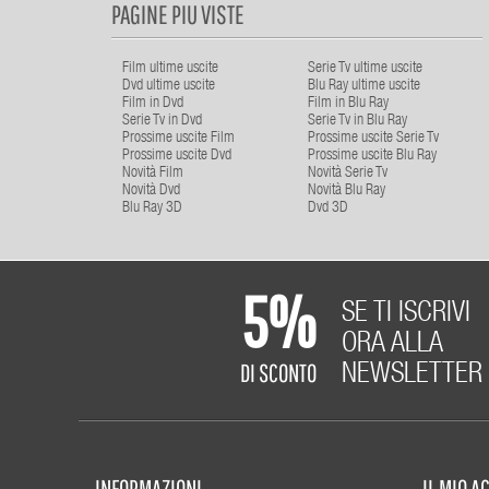
PAGINE PIU VISTE
Film ultime uscite
Serie Tv ultime uscite
Dvd ultime uscite
Blu Ray ultime uscite
Film in Dvd
Film in Blu Ray
Serie Tv in Dvd
Serie Tv in Blu Ray
Prossime uscite Film
Prossime uscite Serie Tv
Prossime uscite Dvd
Prossime uscite Blu Ray
Novità Film
Novità Serie Tv
Novità Dvd
Novità Blu Ray
Blu Ray 3D
Dvd 3D
5%
SE TI ISCRIVI
ORA ALLA
DI SCONTO
NEWSLETTER
INFORMAZIONI
IL MIO 