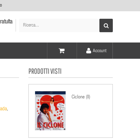
no
ratuita
Account
Voce -
PRODOTTI VISTI
Elementi -
Ciclone (Il)
rada
,