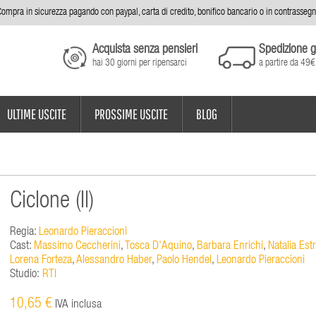
ompra in sicurezza pagando con paypal, carta di credito, bonifico bancario o in contrasseg
Acquista senza pensieri
Spedizione g
hai 30 giorni per ripensarci
a partire da 49€
ULTIME USCITE
PROSSIME USCITE
BLOG
Ciclone (Il)
Regia:
Leonardo Pieraccioni
Cast:
Massimo Ceccherini
,
Tosca D'Aquino
,
Barbara Enrichi
,
Natalia Est
Lorena Forteza
,
Alessandro Haber
,
Paolo Hendel
,
Leonardo Pieraccioni
Studio:
RTI
10,65 €
IVA inclusa