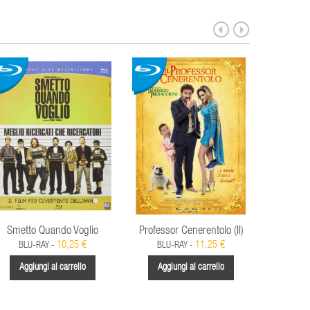
Smetto Quando Voglio
Professor Cenerentolo (Il)
10,25 €
11,25 €
BLU-RAY -
BLU-RAY -
BL
Aggiungi al carrello
Aggiungi al carrello
Aggi