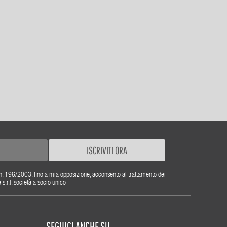
ISCRIVITI ORA
gs. n. 196/2003, fino a mia opposizione, acconsento al trattamento dei
r.l. società a socio unico
SEGUICI ANCHE SU