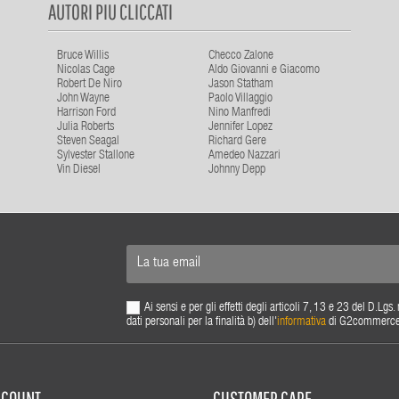
AUTORI PIU CLICCATI
Bruce Willis
Checco Zalone
Nicolas Cage
Aldo Giovanni e Giacomo
Robert De Niro
Jason Statham
John Wayne
Paolo Villaggio
Harrison Ford
Nino Manfredi
Julia Roberts
Jennifer Lopez
Steven Seagal
Richard Gere
Sylvester Stallone
Amedeo Nazzari
Vin Diesel
Johnny Depp
Ai sensi e per gli effetti degli articoli 7, 13 e 23 del D.L
dati personali per la finalità b) dell'
informativa
di G2commerce s.
ACCOUNT
CUSTOMER CARE