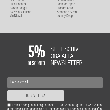
Harrison Ford
Nino Manfredi
Julia Roberts
Jennifer Lopez
Steven Seagal
Richard Gere
Sylvester Stallone
Amedeo Nazzari
Vin Diesel
Johnny Depp
5%
SE TI ISCRIVI
ORA ALLA
DI SCONTO
NEWSLETTER
ISCRIVITI ORA
Ai sensi e per gli effetti degli articoli 7, 13 e 23 del D.Lgs. n. 196/2003, fino
a mia opposizione, acconsento al trattamento dei dati personali per la finalità b)