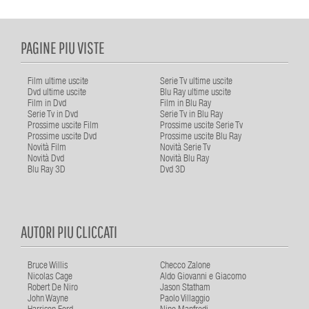
PAGINE PIU VISTE
Film ultime uscite
Serie Tv ultime uscite
Dvd ultime uscite
Blu Ray ultime uscite
Film in Dvd
Film in Blu Ray
Serie Tv in Dvd
Serie Tv in Blu Ray
Prossime uscite Film
Prossime uscite Serie Tv
Prossime uscite Dvd
Prossime uscite Blu Ray
Novità Film
Novità Serie Tv
Novità Dvd
Novità Blu Ray
Blu Ray 3D
Dvd 3D
AUTORI PIU CLICCATI
Bruce Willis
Checco Zalone
Nicolas Cage
Aldo Giovanni e Giacomo
Robert De Niro
Jason Statham
John Wayne
Paolo Villaggio