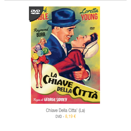
Chiave Della Citta' (La)
8,19 €
DVD -