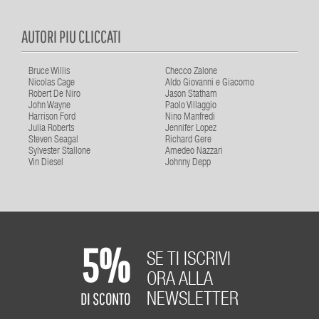
AUTORI PIU CLICCATI
Bruce Willis
Checco Zalone
Nicolas Cage
Aldo Giovanni e Giacomo
Robert De Niro
Jason Statham
John Wayne
Paolo Villaggio
Harrison Ford
Nino Manfredi
Julia Roberts
Jennifer Lopez
Steven Seagal
Richard Gere
Sylvester Stallone
Amedeo Nazzari
Vin Diesel
Johnny Depp
5%
SE TI ISCRIVI
ORA ALLA
DI SCONTO
NEWSLETTER