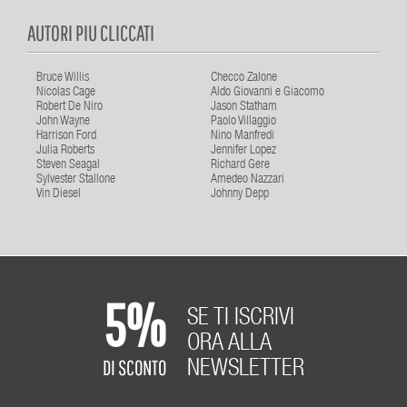
AUTORI PIU CLICCATI
Bruce Willis
Checco Zalone
Nicolas Cage
Aldo Giovanni e Giacomo
Robert De Niro
Jason Statham
John Wayne
Paolo Villaggio
Harrison Ford
Nino Manfredi
Julia Roberts
Jennifer Lopez
Steven Seagal
Richard Gere
Sylvester Stallone
Amedeo Nazzari
Vin Diesel
Johnny Depp
5%
SE TI ISCRIVI
ORA ALLA
DI SCONTO
NEWSLETTER