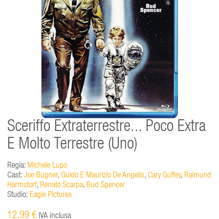
Sceriffo Extraterrestre... Poco Extra
E Molto Terrestre (Uno)
Regia:
Michele Lupo
Cast:
Joe Bugner
,
Guido E Maurizio De Angelis
,
Cary Guffey
,
Raimund
Harmstorf
,
Renato Scarpa
,
Bud Spencer
Studio:
Eagle Pictures
12,99 €
IVA inclusa