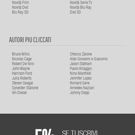
Novità Film
Novità Serie Tv
Novità Dvd
Novità Blu Ray
Blu Ray 3D
Dvd 3D
AUTORI PIU CLICCATI
Bruce Willis
Checco Zalone
Nicolas Cage
Aldo Giovanni e Giacomo
Robert De Niro
Jason Statham
John Wayne
Paolo Villaggio
Harrison Ford
Nino Manfredi
Julia Roberts
Jennifer Lopez
Steven Seagal
Richard Gere
Sylvester Stallone
Amedeo Nazzari
Vin Diesel
Johnny Depp
SE TI ISCRIVI