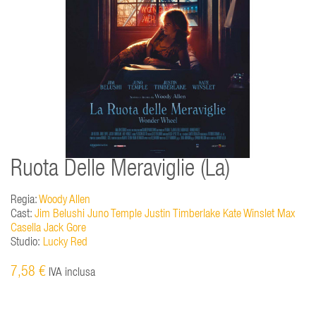
Ruota Delle Meraviglie (La)
Regia:
Woody Allen
Cast:
Jim Belushi Juno Temple Justin Timberlake Kate Winslet Max
Casella Jack Gore
Studio:
Lucky Red
7,58 €
IVA inclusa