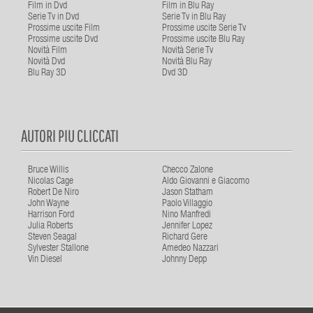
Film in Dvd
Film in Blu Ray
Serie Tv in Dvd
Serie Tv in Blu Ray
Prossime uscite Film
Prossime uscite Serie Tv
Prossime uscite Dvd
Prossime uscite Blu Ray
Novità Film
Novità Serie Tv
Novità Dvd
Novità Blu Ray
Blu Ray 3D
Dvd 3D
AUTORI PIU CLICCATI
Bruce Willis
Checco Zalone
Nicolas Cage
Aldo Giovanni e Giacomo
Robert De Niro
Jason Statham
John Wayne
Paolo Villaggio
Harrison Ford
Nino Manfredi
Julia Roberts
Jennifer Lopez
Steven Seagal
Richard Gere
Sylvester Stallone
Amedeo Nazzari
Vin Diesel
Johnny Depp