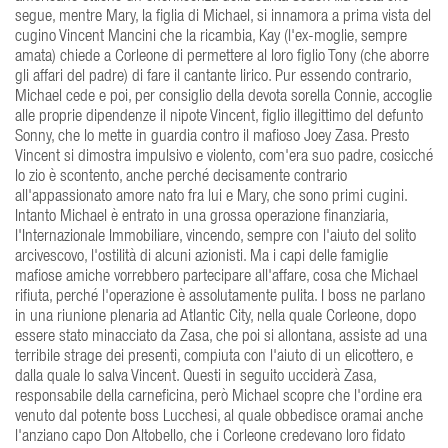
segue, mentre Mary, la figlia di Michael, si innamora a prima vista del
cugino Vincent Mancini che la ricambia, Kay (l'ex-moglie, sempre
amata) chiede a Corleone di permettere al loro figlio Tony (che aborre
gli affari del padre) di fare il cantante lirico. Pur essendo contrario,
Michael cede e poi, per consiglio della devota sorella Connie, accoglie
alle proprie dipendenze il nipote Vincent, figlio illegittimo del defunto
Sonny, che lo mette in guardia contro il mafioso Joey Zasa. Presto
Vincent si dimostra impulsivo e violento, com'era suo padre, cosicché
lo zio è scontento, anche perché decisamente contrario
all'appassionato amore nato fra lui e Mary, che sono primi cugini.
Intanto Michael è entrato in una grossa operazione finanziaria,
l'Internazionale Immobiliare, vincendo, sempre con l'aiuto del solito
arcivescovo, l'ostilità di alcuni azionisti. Ma i capi delle famiglie
mafiose amiche vorrebbero partecipare all'affare, cosa che Michael
rifiuta, perché l'operazione è assolutamente pulita. I boss ne parlano
in una riunione plenaria ad Atlantic City, nella quale Corleone, dopo
essere stato minacciato da Zasa, che poi si allontana, assiste ad una
terribile strage dei presenti, compiuta con l'aiuto di un elicottero, e
dalla quale lo salva Vincent. Questi in seguito ucciderà Zasa,
responsabile della carneficina, però Michael scopre che l'ordine era
venuto dal potente boss Lucchesi, al quale obbedisce oramai anche
l'anziano capo Don Altobello, che i Corleone credevano loro fidato