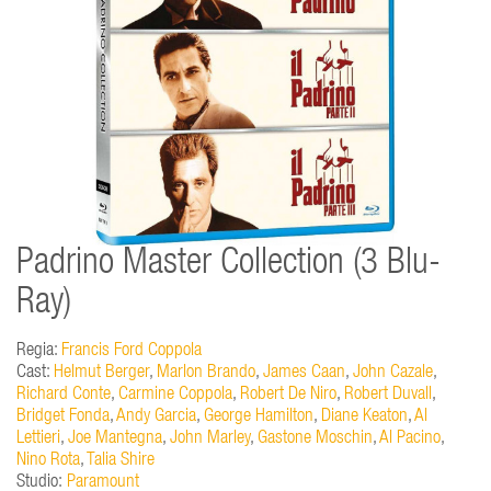
Padrino Master Collection (3 Blu-
Ray)
Regia:
Francis Ford Coppola
Cast:
Helmut Berger
,
Marlon Brando
,
James Caan
,
John Cazale
,
Richard Conte
,
Carmine Coppola
,
Robert De Niro
,
Robert Duvall
,
Bridget Fonda
,
Andy Garcia
,
George Hamilton
,
Diane Keaton
,
Al
Lettieri
,
Joe Mantegna
,
John Marley
,
Gastone Moschin
,
Al Pacino
,
Nino Rota
,
Talia Shire
Studio:
Paramount