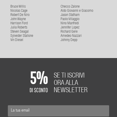
Bruce Willis
Checco Zalone
Nicolas Cage
Aldo Giovanni e Giacomo
Robert De Niro
Jason Statham
John Wayne
Paolo Villaggio
Harrison Ford
Nino Manfredi
Julia Roberts
Jennifer Lopez
Steven Seagal
Richard Gere
Sylvester Stallone
Amedeo Nazzari
Vin Diesel
Johnny Depp
5%
SE TI ISCRIVI
ORA ALLA
DI SCONTO
NEWSLETTER