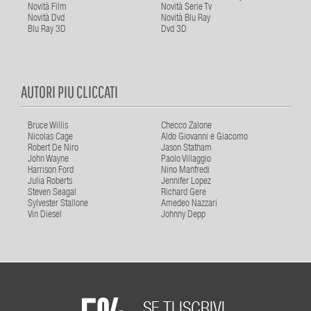
Novità Film
Novità Serie Tv
Novità Dvd
Novità Blu Ray
Blu Ray 3D
Dvd 3D
AUTORI PIU CLICCATI
Bruce Willis
Checco Zalone
Nicolas Cage
Aldo Giovanni e Giacomo
Robert De Niro
Jason Statham
John Wayne
Paolo Villaggio
Harrison Ford
Nino Manfredi
Julia Roberts
Jennifer Lopez
Steven Seagal
Richard Gere
Sylvester Stallone
Amedeo Nazzari
Vin Diesel
Johnny Depp
SE TI ISCRIVI