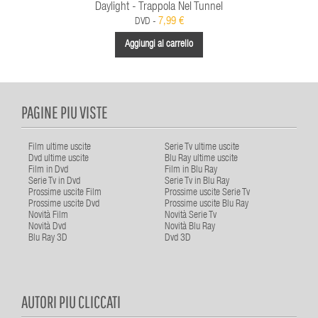
Daylight - Trappola Nel Tunnel
7,99 €
DVD -
Aggiungi al carrello
PAGINE PIU VISTE
Film ultime uscite
Serie Tv ultime uscite
Dvd ultime uscite
Blu Ray ultime uscite
Film in Dvd
Film in Blu Ray
Serie Tv in Dvd
Serie Tv in Blu Ray
Prossime uscite Film
Prossime uscite Serie Tv
Prossime uscite Dvd
Prossime uscite Blu Ray
Novità Film
Novità Serie Tv
Novità Dvd
Novità Blu Ray
Blu Ray 3D
Dvd 3D
AUTORI PIU CLICCATI