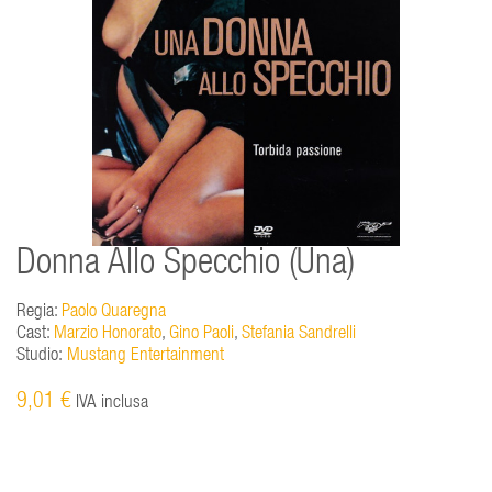
Donna Allo Specchio (Una)
Regia:
Paolo Quaregna
Cast:
Marzio Honorato
,
Gino Paoli
,
Stefania Sandrelli
Studio:
Mustang Entertainment
9,01 €
IVA inclusa