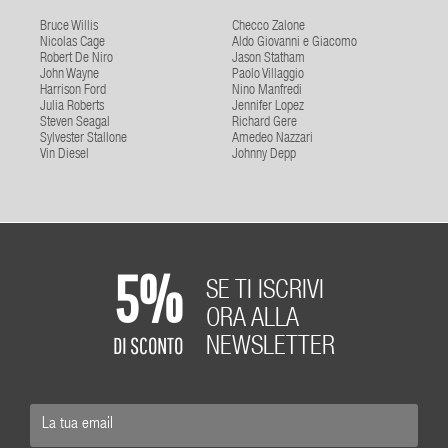
Bruce Willis
Checco Zalone
Nicolas Cage
Aldo Giovanni e Giacomo
Robert De Niro
Jason Statham
John Wayne
Paolo Villaggio
Harrison Ford
Nino Manfredi
Julia Roberts
Jennifer Lopez
Steven Seagal
Richard Gere
Sylvester Stallone
Amedeo Nazzari
Vin Diesel
Johnny Depp
5%
SE TI ISCRIVI
ORA ALLA
DI SCONTO
NEWSLETTER