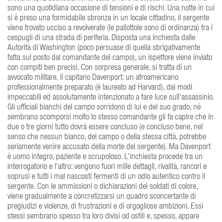
sono una quotidiana occasione di tensioni e di rischi. Una notte in cui
si è preso una formidabile sbronza in un locale cittadino, il sergente
viene trovato ucciso a revolverate (le pallottole sono di ordinanza) tra i
cespugli di una strada di periferia. Disposta una inchiesta dalle
Autorità di Washington (poco persuase di quella sbrigativamente
fatta sul posto dal comandante del campo), un ispettore viene inviato
con compiti ben precisi. Con sorpresa generale, si tratta di un
avvocato militare, il capitano Davenport: un afroamericano
professionalmente preparato (è laureato ad Harvard), dai modi
impeccabili ed assolutamente intenzionato a fare luce sull'assassinio.
Gli ufficiali bianchi del campo sorridono di lui e del suo grado, né
sembrano scomporsi molto lo stesso comandante gli fa capire che in
due o tre giorni tutto dovrà essere concluso (e concluso bene, nel
senso che nessun bianco, del campo o della stessa città, potrebbe
seriamente venire accusato della morte del sergente). Ma Davenport
è uomo integro, paziente e scrupoloso. L'inchiesta procede tra un
interrogatorio e l'altro: vengono fuori mille dettagli, rivalità, rancori e
soprusi e tutti i mal nascosti fermenti di un odio autentico contro il
sergente. Con le ammissioni o dichiarazioni dei soldati di colore,
viene gradualmente a concretizzarsi un quadro sconcertante di
pregiudizi e violenze, di frustrazioni e di orgogliose ambizioni. Essi
stessi sembrano spesso tra loro divisi od ostili e, spesso, appare