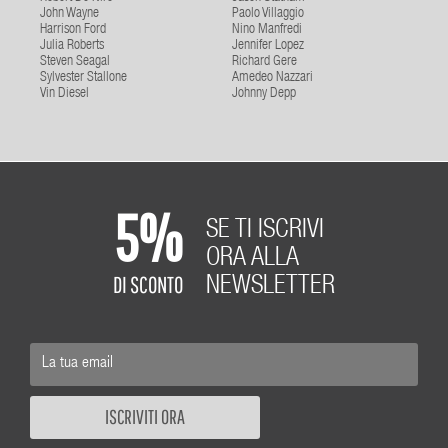
John Wayne
Paolo Villaggio
Harrison Ford
Nino Manfredi
Julia Roberts
Jennifer Lopez
Steven Seagal
Richard Gere
Sylvester Stallone
Amedeo Nazzari
Vin Diesel
Johnny Depp
5%
SE TI ISCRIVI
ORA ALLA
DI SCONTO
NEWSLETTER
ISCRIVITI ORA