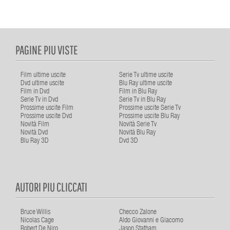
PAGINE PIU VISTE
Film ultime uscite
Serie Tv ultime uscite
Dvd ultime uscite
Blu Ray ultime uscite
Film in Dvd
Film in Blu Ray
Serie Tv in Dvd
Serie Tv in Blu Ray
Prossime uscite Film
Prossime uscite Serie Tv
Prossime uscite Dvd
Prossime uscite Blu Ray
Novità Film
Novità Serie Tv
Novità Dvd
Novità Blu Ray
Blu Ray 3D
Dvd 3D
AUTORI PIU CLICCATI
Bruce Willis
Checco Zalone
Nicolas Cage
Aldo Giovanni e Giacomo
Robert De Niro
Jason Statham