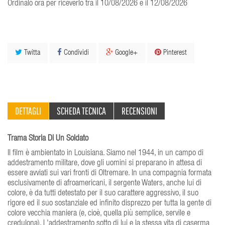
Ordinalo ora per riceverlo tra il 10/08/2026 e il 12/08/2026
Twitta
Condividi
Google+
Pinterest
DETTAGLI
SCHEDA TECNICA
RECENSIONI
Trama Storia Di Un Soldato
Il film è ambientato in Louisiana. Siamo nel 1944, in un campo di
addestramento militare, dove gli uomini si preparano in attesa di
essere avviati sui vari fronti di Oltremare. In una compagnia formata
esclusivamente di afroamericani, il sergente Waters, anche lui di
colore, è da tutti detestato per il suo carattere aggressivo, il suo
rigore ed il suo sostanziale ed infinito disprezzo per tutta la gente di
colore vecchia maniera (e, cioè, quella più semplice, servile e
credulona). L'addestramento sotto di lui e la stessa vita di caserma