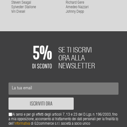
Steven Seagal
Richard Gere
Sylvester Stallone
Amedeo Nazzari
Vin Diesel
Johnny Depp
5%
SE TI ISCRIVI
ORA ALLA
DI SCONTO
NEWSLETTER
ISCRIVITI ORA
Ai sensi e per gli effetti degli articoli 7, 13 e 23 del D.Lgs. n. 196/2003, fino
a mia opposizione, acconsento al trattamento dei dati personali per la finalità b)
dell'
informativa
di G2commerce s.r.l. società a socio unico