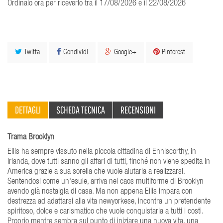
Ordinalo ora per riceverlo tra il 17/08/2026 e il 22/08/2026
Twitta
Condividi
Google+
Pinterest
DETTAGLI
SCHEDA TECNICA
RECENSIONI
Trama Brooklyn
Eilis ha sempre vissuto nella piccola cittadina di Enniscorthy, in
Irlanda, dove tutti sanno gli affari di tutti, finché non viene spedita in
America grazie a sua sorella che vuole aiutarla a realizzarsi.
Sentendosi come un'esule, arriva nel caos multiforme di Brooklyn
avendo già nostalgia di casa. Ma non appena Eilis impara con
destrezza ad adattarsi alla vita newyorkese, incontra un pretendente
spiritoso, dolce e carismatico che vuole conquistarla a tutti i costi.
Proprio mentre sembra sul punto di iniziare una nuova vita, una