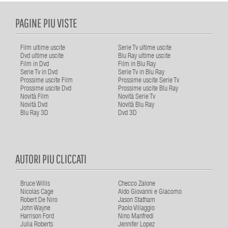
PAGINE PIU VISTE
Film ultime uscite
Serie Tv ultime uscite
Dvd ultime uscite
Blu Ray ultime uscite
Film in Dvd
Film in Blu Ray
Serie Tv in Dvd
Serie Tv in Blu Ray
Prossime uscite Film
Prossime uscite Serie Tv
Prossime uscite Dvd
Prossime uscite Blu Ray
Novità Film
Novità Serie Tv
Novità Dvd
Novità Blu Ray
Blu Ray 3D
Dvd 3D
AUTORI PIU CLICCATI
Bruce Willis
Checco Zalone
Nicolas Cage
Aldo Giovanni e Giacomo
Robert De Niro
Jason Statham
John Wayne
Paolo Villaggio
Harrison Ford
Nino Manfredi
Julia Roberts
Jennifer Lopez