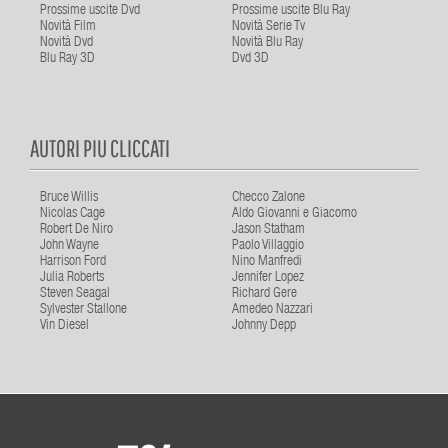
Prossime uscite Dvd
Prossime uscite Blu Ray
Novità Film
Novità Serie Tv
Novità Dvd
Novità Blu Ray
Blu Ray 3D
Dvd 3D
AUTORI PIU CLICCATI
Bruce Willis
Checco Zalone
Nicolas Cage
Aldo Giovanni e Giacomo
Robert De Niro
Jason Statham
John Wayne
Paolo Villaggio
Harrison Ford
Nino Manfredi
Julia Roberts
Jennifer Lopez
Steven Seagal
Richard Gere
Sylvester Stallone
Amedeo Nazzari
Vin Diesel
Johnny Depp