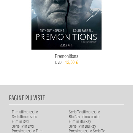
Premonitions
12,50 €
DVD -
PAGINE PIU VISTE
Film ultime uscite
Serie Tv ultime uscite
Dvd ultime uscite
Blu Ray ultime uscite
Film in Dvd
Film in Blu Ray
Serie Tv in Dvd
Serie Tv in Blu Ray
Prossime uscite Film
Prossime uscite Serie Tv