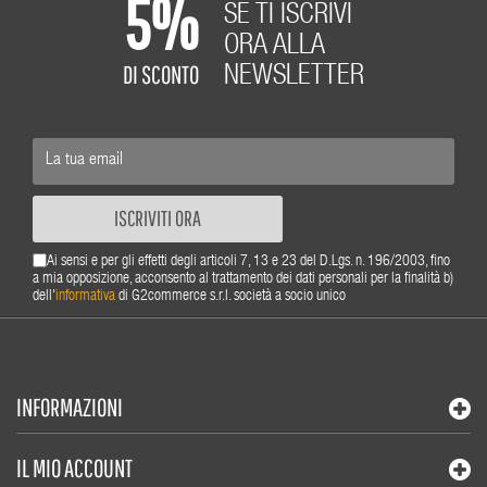
5%
SE TI ISCRIVI
ORA ALLA
DI SCONTO
NEWSLETTER
ISCRIVITI ORA
Ai sensi e per gli effetti degli articoli 7, 13 e 23 del D.Lgs. n. 196/2003, fino
a mia opposizione, acconsento al trattamento dei dati personali per la finalità b)
dell'
informativa
di G2commerce s.r.l. società a socio unico
INFORMAZIONI
IL MIO ACCOUNT