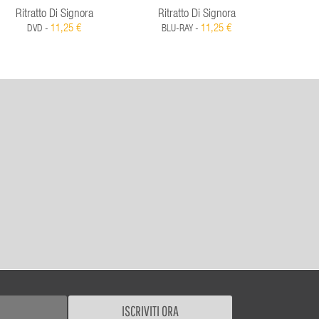
Ritratto Di Signora
Ritratto Di Signora
Sul
11,25 €
11,25 €
DVD -
BLU-RAY -
D
ISCRIVITI ORA