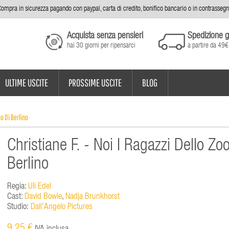
ompra in sicurezza pagando con paypal, carta di credito, bonifico bancario o in contrasseg
Acquista senza pensieri
Spedizione g
hai 30 giorni per ripensarci
a partire da 49€
ULTIME USCITE
PROSSIME USCITE
BLOG
oo Di Berlino
Christiane F. - Noi I Ragazzi Dello Zo
Berlino
Regia:
Uli Edel
Cast:
David Bowie
,
Nadja Brunkhorst
Studio:
Dall'Angelo Pictures