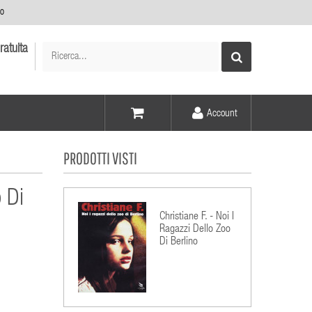
no
ratuita
Account
Voce -
PRODOTTI VISTI
Elementi -
o Di
Christiane F. - Noi I
Ragazzi Dello Zoo
Di Berlino