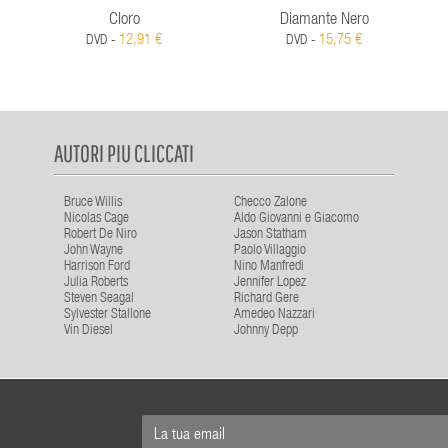
Cloro
Diamante Nero
12,91 €
15,75 €
DVD -
DVD -
AUTORI PIU CLICCATI
Bruce Willis
Checco Zalone
Nicolas Cage
Aldo Giovanni e Giacomo
Robert De Niro
Jason Statham
John Wayne
Paolo Villaggio
Harrison Ford
Nino Manfredi
Julia Roberts
Jennifer Lopez
Steven Seagal
Richard Gere
Sylvester Stallone
Amedeo Nazzari
Vin Diesel
Johnny Depp