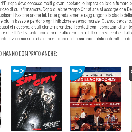
e d'Europa dove conosce molti giovani coetanei e impara da loro a fumare 
muroso di cui s'innamora. Dopo qualche tempo Christiana si accorge che Det
tusiasmi trascina anche lei. I due gradatamente raggiungono lo stadio della
e più in basso e perdono ogni inibizione e senso morale. Quando cercano,
 quasi ci riescono, è sufficiente riprendere i contatti con i compagni di un 
e che il Detlev tanto amato non è altro che un inibito e un succube si all
anto invece accade ad alcuni suoi amici che saranno fatalmente vittime del
TO HANNO COMPRATO ANCHE: