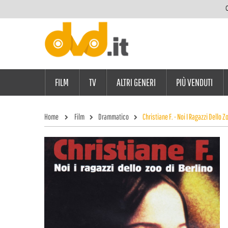
C
FILM
TV
ALTRI GENERI
PIÙ VENDUTI
Home
Film
Drammatico
Christiane F. - Noi I Ragazzi Dello Z