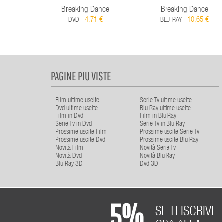
Breaking Dance
Breaking Dance
4,71 €
10,65 €
DVD -
BLU-RAY -
PAGINE PIU VISTE
Film ultime uscite
Serie Tv ultime uscite
Dvd ultime uscite
Blu Ray ultime uscite
Film in Dvd
Film in Blu Ray
Serie Tv in Dvd
Serie Tv in Blu Ray
Prossime uscite Film
Prossime uscite Serie Tv
Prossime uscite Dvd
Prossime uscite Blu Ray
Novità Film
Novità Serie Tv
Novità Dvd
Novità Blu Ray
Blu Ray 3D
Dvd 3D
5%
SE TI ISCRIVI