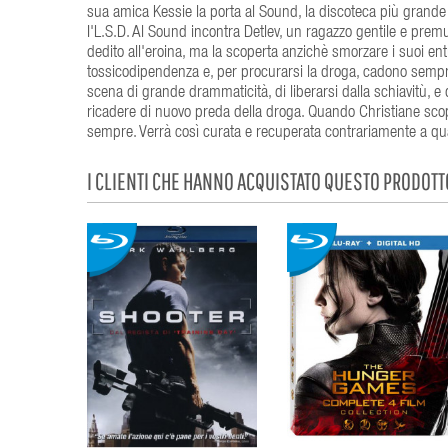
sua amica Kessie la porta al Sound, la discoteca più grand
I'L.S.D. Al Sound incontra Detlev, un ragazzo gentile e pre
dedito all'eroina, ma la scoperta anzichè smorzare i suoi en
tossicodipendenza e, per procurarsi la droga, cadono sempr
scena di grande drammaticità, di liberarsi dalla schiavitù, e
ricadere di nuovo preda della droga. Quando Christiane scopr
sempre. Verrà così curata e recuperata contrariamente a qu
I CLIENTI CHE HANNO ACQUISTATO QUESTO PRODOT