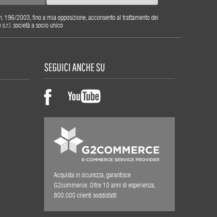
gs. n. 196/2003, fino a mia opposizione, acconsento al trattamento dei
r.l. società a socio unico
SEGUICI ANCHE SU
Acquista in sicurezza, garantisce
G2commerce. Oltre 10 anni di esperienza,
800.000 clienti soddisfatti