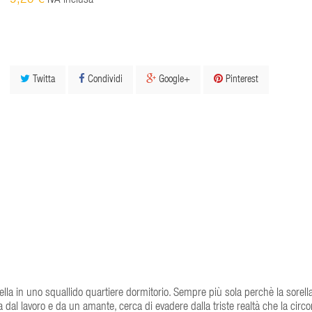
9,25 €
IVA inclusa
Twitta
Condividi
Google+
Pinterest
ella in uno squallido quartiere dormitorio. Sempre più sola perchè la sorell
dal lavoro e da un amante, cerca di evadere dalla triste realtà che la circ