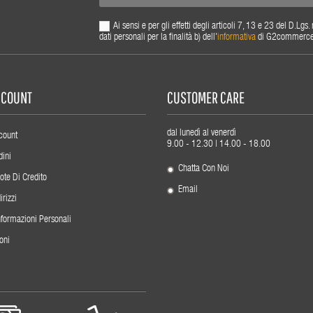
Ai sensi e per gli effetti degli articoli 7, 13 e 23 del D.L
dati personali per la finalità b) dell'
informativa
di G2commerce s.
ACCOUNT
CUSTOMER CARE
dal lunedì al venerdì
count
9.00 - 12.30 | 14.00 - 18.00
dini
Chatta Con Noi
ote Di Credito
Email
irizzi
nformazioni Personali
oni