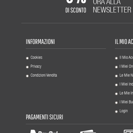
ORA ALLA
DI SCONTO
NEWSLETTER
INFORMAZIONI
IL MIO 
Cookies
Il Mio Ac
Privacy
I Miei Or
Condizioni Vendita
Le Mie N
I Miei Ind
Le Mie I
I Miei Bu
Login
PAGAMENTI SICURI