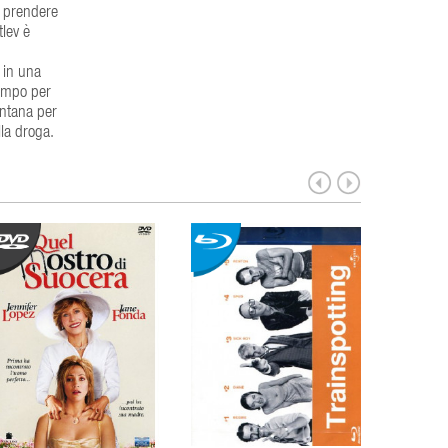
e prendere
lev è
 in una
tempo per
ontana per
la droga.