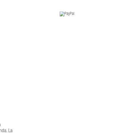
a
onda. La