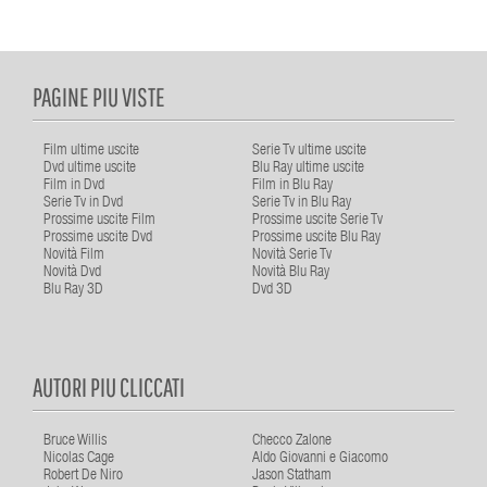
PAGINE PIU VISTE
Film ultime uscite
Serie Tv ultime uscite
Dvd ultime uscite
Blu Ray ultime uscite
Film in Dvd
Film in Blu Ray
Serie Tv in Dvd
Serie Tv in Blu Ray
Prossime uscite Film
Prossime uscite Serie Tv
Prossime uscite Dvd
Prossime uscite Blu Ray
Novità Film
Novità Serie Tv
Novità Dvd
Novità Blu Ray
Blu Ray 3D
Dvd 3D
AUTORI PIU CLICCATI
Bruce Willis
Checco Zalone
Nicolas Cage
Aldo Giovanni e Giacomo
Robert De Niro
Jason Statham