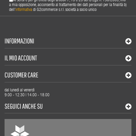
Ai sensi e per gli effetti degli articoli 7, 13 e 23 del D.Lgs. n. 196/2003, fino
a mia opposizione, acconsento al trattamento dei dati personali per la finalità b)
dell'
informativa
di G2commerce s.r.l. società a socio unico
INFORMAZIONI
IL MIO ACCOUNT
CUSTOMER CARE
dal lunedì al venerdì
9.00 - 12.30 | 14.00 - 18.00
SEGUICI ANCHE SU