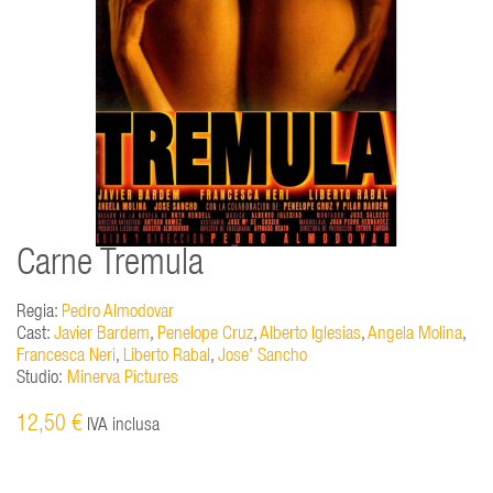
Carne Tremula
Regia:
Pedro Almodovar
Cast:
Javier Bardem
,
Penelope Cruz
,
Alberto Iglesias
,
Angela Molina
,
Francesca Neri
,
Liberto Rabal
,
Jose' Sancho
Studio:
Minerva Pictures
12,50 €
IVA inclusa