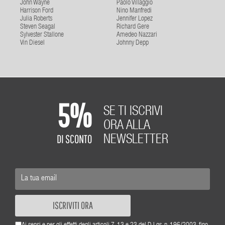
John Wayne
Paolo Villaggio
Harrison Ford
Nino Manfredi
Julia Roberts
Jennifer Lopez
Steven Seagal
Richard Gere
Sylvester Stallone
Amedeo Nazzari
Vin Diesel
Johnny Depp
5%
SE TI ISCRIVI
ORA ALLA
DI SCONTO
NEWSLETTER
ISCRIVITI ORA