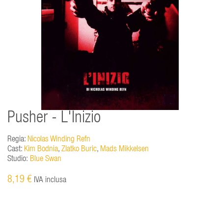
Pusher - L'Inizio
Regia:
Nicolas Winding Refn
Cast:
Kim Bodnia
,
Zlatko Buric
,
Mads Mikkelsen
Studio:
Blue Swan
8,19 €
IVA inclusa