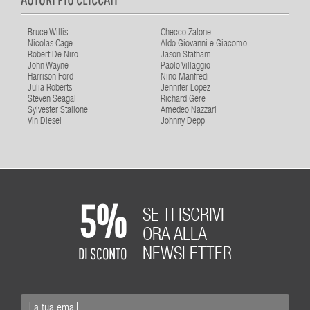
Bruce Willis
Checco Zalone
Nicolas Cage
Aldo Giovanni e Giacomo
Robert De Niro
Jason Statham
John Wayne
Paolo Villaggio
Harrison Ford
Nino Manfredi
Julia Roberts
Jennifer Lopez
Steven Seagal
Richard Gere
Sylvester Stallone
Amedeo Nazzari
Vin Diesel
Johnny Depp
5%
SE TI ISCRIVI
ORA ALLA
DI SCONTO
NEWSLETTER