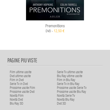
Premonitions
12,50 €
DVD -
PAGINE PIU VISTE
Film ultime uscite
Serie Tv ultime uscite
Dvd ultime uscite
Blu Ray ultime uscite
Film in Dvd
Film in Blu Ray
Serie Tv in Dvd
Serie Tv in Blu Ray
Prossime uscite Film
Prossime uscite Serie Tv
Prossime uscite Dvd
Prossime uscite Blu Ray
Novità Film
Novità Serie Tv
Novità Dvd
Novità Blu Ray
Blu Ray 3D
Dvd 3D