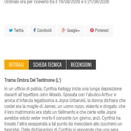
Ordinalo ora per riceverlo tra il 16/08/2026 e il 21/08/2026
Twitta
Condividi
Google+
Pinterest
DETTAGLI
SCHEDA TECNICA
RECENSIONI
Trama Ombra Del Testimone (L')
In un ufficio di polizia, Cynthia Kellogg inizia una lunga deposizione
davanti all'ispettore John Woods. Sposata con l'abulico Arthur e
amica d'infanzia legatissima a Joyce Urbanski, la donna dichiara che
costei era la moglie di James, un uomo rozzo, violento e drogato, che
il loro matrimonio era stato un fallimento e che certe volte Joyce
avrebbe voluto veder morto il consorte (un giorno, anzi, Cynthia ha
trovato l'altra esasperata a tal punto da mescolare allo zucchero un
topicida). Dalle dichiarazioni di Cynthia si apprende che una sera,