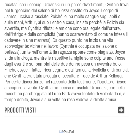
recatasi con i coniugi Urbanski in un parco divertimenti, Cynthia trova
nel furgoncino del salone di bellezza gestito da Joyce il corpo di
James, ucciso a rasoiate. Poichè lei ha molto sangue sugli abiti e
sulle mani, Arthur, al suo rientro a casa, insiste perchè la Polizia sia
avvertita, ma Cynthia rifiuta: le amiche sono ora legate dall'orrore,
dall'intrigo e dalla complicità (hanno scaraventato di comune intesa il
cadavere in una marrana). Da questo punto ha inizio una vita
sconvolgente: vicine nel lavoro (Cynthia è occupata nel salone di
bellezza), unite nell'omertà (la ragazza appare come plagiata), Joyce
si dà alla droga, mentre le rispettive famiglie sono colpite anch'esse
dagli eventi e sui bambini delle due donne pesa un avvenire buio.
Finchè Joyce - fattasi riconsegnare dall'amica la rivoltella di Urbanski,
che Cynthia era stata pregata di occultare - uccide Arthur Kellogg.
Per certe discordanze nel racconto della testimone, l'ispettore riesce
a scoprire la verità: Cynthia ha ucciso a rasolate Urbanski, che nella
macchina parcheggiata al Luna Park aveva tentato di violentarla e, a
tempo debito, Joyce a sua volta ha reso vedova la diletta amica.
PRODOTTI VISTI