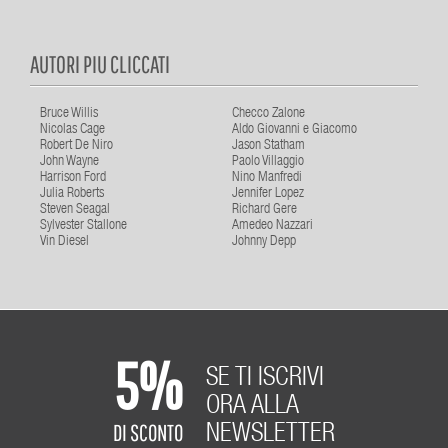
AUTORI PIU CLICCATI
Bruce Willis
Checco Zalone
Nicolas Cage
Aldo Giovanni e Giacomo
Robert De Niro
Jason Statham
John Wayne
Paolo Villaggio
Harrison Ford
Nino Manfredi
Julia Roberts
Jennifer Lopez
Steven Seagal
Richard Gere
Sylvester Stallone
Amedeo Nazzari
Vin Diesel
Johnny Depp
5%
SE TI ISCRIVI
ORA ALLA
DI SCONTO
NEWSLETTER