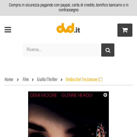
Compra in sicurezza pagando con paypal, carta di credito, bonifico bancario o in
contrassegno
Home
Film
Giallo/Thriller
Ombra Del Testimone (L')