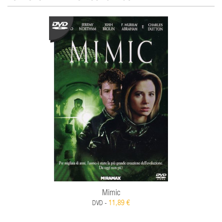
Mimic
11,89 €
DVD -