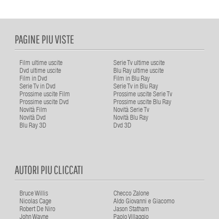
PAGINE PIU VISTE
Film ultime uscite
Serie Tv ultime uscite
Dvd ultime uscite
Blu Ray ultime uscite
Film in Dvd
Film in Blu Ray
Serie Tv in Dvd
Serie Tv in Blu Ray
Prossime uscite Film
Prossime uscite Serie Tv
Prossime uscite Dvd
Prossime uscite Blu Ray
Novità Film
Novità Serie Tv
Novità Dvd
Novità Blu Ray
Blu Ray 3D
Dvd 3D
AUTORI PIU CLICCATI
Bruce Willis
Checco Zalone
Nicolas Cage
Aldo Giovanni e Giacomo
Robert De Niro
Jason Statham
John Wayne
Paolo Villaggio