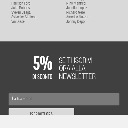
Harrison Ford
Nino Manfredi
Julia Roberts
Jennifer Lopez
Steven Seagal
Richard Gere
Sylvester Stallone
Amedeo Nazzari
Vin Diesel
Johnny Depp
5%
SE TI ISCRIVI
ORA ALLA
DI SCONTO
NEWSLETTER
ISCRIVITI ORA
Ai sensi e per gli effetti degli articoli 7, 13 e 23 del D.Lgs. n. 196/2003, fino