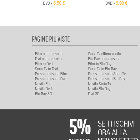
6,50 €
9,99 €
DVD -
DVD -
PAGINE PIU VISTE
Film ultime uscite
Serie Tv ultime uscite
Dvd ultime uscite
Blu Ray ultime uscite
Film in Dvd
Film in Blu Ray
Serie Tv in Dvd
Serie Tv in Blu Ray
Prossime uscite Film
Prossime uscite Serie Tv
Prossime uscite Dvd
Prossime uscite Blu Ray
Novità Film
Novità Serie Tv
Novità Dvd
Novità Blu Ray
Blu Ray 3D
Dvd 3D
5%
SE TI ISCRIVI
ORA ALLA