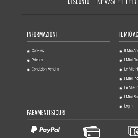
DI SCONTO
NEWSLETTER
INFORMAZIONI
IL MIO 
Cookies
Il Mio Ac
Privacy
I Miei Or
Condizioni Vendita
Le Mie N
I Miei Ind
Le Mie I
I Miei Bu
Login
PAGAMENTI SICURI