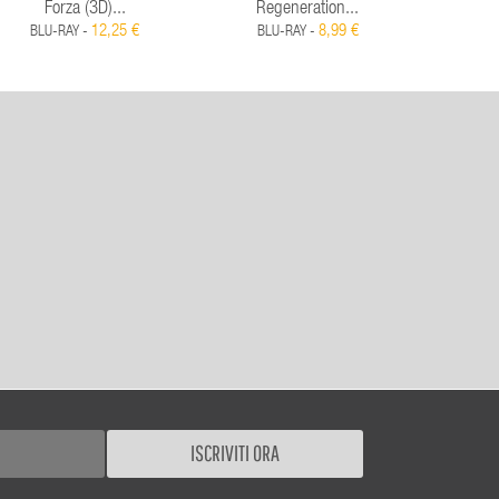
Forza (3D)...
Regeneration...
Tomato
12,25 €
8,99 €
BLU-RAY -
BLU-RAY -
BLU
ISCRIVITI ORA