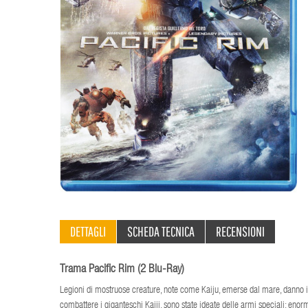
DETTAGLI
SCHEDA TECNICA
RECENSIONI
Trama Pacific Rim (2 Blu-Ray)
Legioni di mostruose creature, note come Kaiju, emerse dal mare, danno il v
combattere i giganteschi Kaiji, sono state ideate delle armi speciali: eno