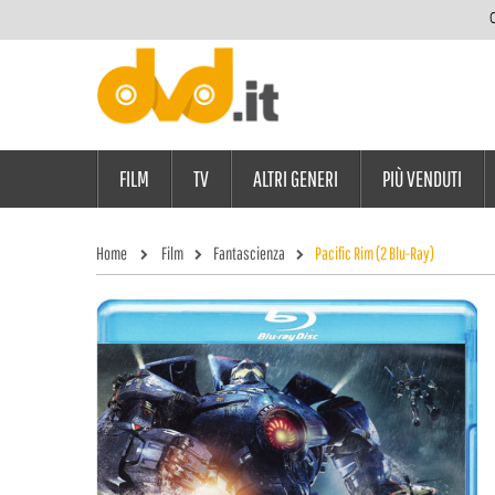
C
FILM
TV
ALTRI GENERI
PIÙ VENDUTI
Home
Film
Fantascienza
Pacific Rim (2 Blu-Ray)