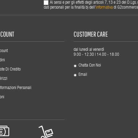
Ai sensi e per gli effetti degli articoli 7, 13 e 23 del D.L
dati personali per la finalità b) dell'
informativa
di G2commerce s.
ACCOUNT
CUSTOMER CARE
dal lunedì al venerdì
count
9.00 - 12.30 | 14.00 - 18.00
dini
Chatta Con Noi
ote Di Credito
Email
irizzi
nformazioni Personali
oni