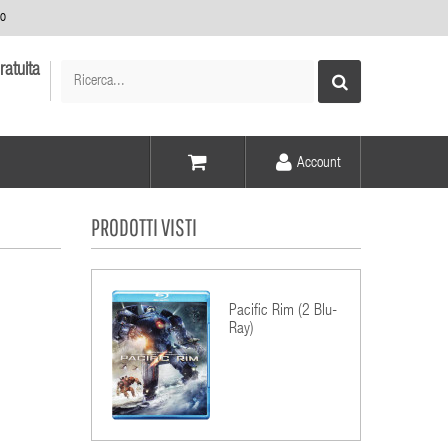
no
ratuita
Account
Voce -
PRODOTTI VISTI
Elementi -
Pacific Rim (2 Blu-
Ray)