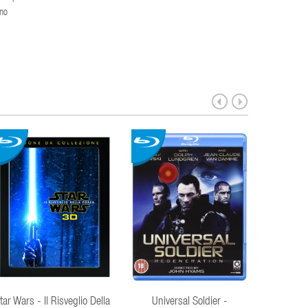
uno
tar Wars - Il Risveglio Della
Universal Soldier -
Retur