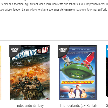
cini alla sconfitta, agli abitanti della Terra non resta che affidarsi a due improbabili eroi: 
 ma glorioso Jaeger. Saranno loro le ultime speranze del genere umano giunto ormai sull'orlo
Independents' Day
Thunderbirds (Ex-Rental)
S