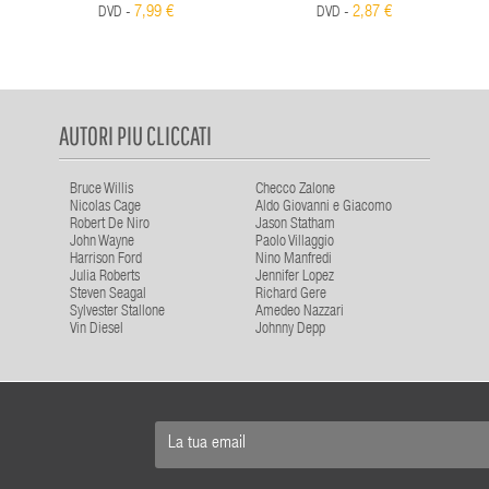
7,99 €
2,87 €
DVD -
DVD -
AUTORI PIU CLICCATI
Bruce Willis
Checco Zalone
Nicolas Cage
Aldo Giovanni e Giacomo
Robert De Niro
Jason Statham
John Wayne
Paolo Villaggio
Harrison Ford
Nino Manfredi
Julia Roberts
Jennifer Lopez
Steven Seagal
Richard Gere
Sylvester Stallone
Amedeo Nazzari
Vin Diesel
Johnny Depp