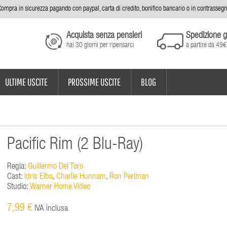
ompra in sicurezza pagando con paypal, carta di credito, bonifico bancario o in contrasseg
Acquista senza pensieri
Spedizione g
hai 30 giorni per ripensarci
a partire da 49€
ULTIME USCITE
PROSSIME USCITE
BLOG
Pacific Rim (2 Blu-Ray)
Regia:
Guillermo Del Toro
Cast:
Idris Elba
,
Charlie Hunnam
,
Ron Perlman
Studio:
Warner Home Video
7,99 €
IVA inclusa