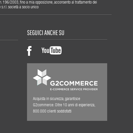
gs. n. 196/2003, fino a mia opposizione, acconsento al trattamento dei
r.l. società a socio unico
SEGUICI ANCHE SU
Acquista in sicurezza, garantisce
G2commerce. Oltre 10 anni di esperienza,
800.000 clienti soddisfatti