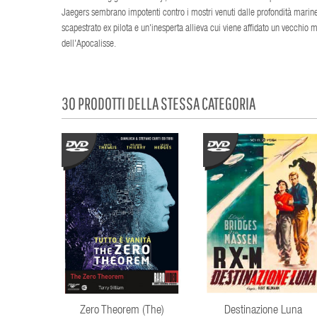
Jaegers sembrano impotenti contro i mostri venuti dalle profondità marine. Vi
scapestrato ex pilota e un'inesperta allieva cui viene affidato un vecchio
dell'Apocalisse.
30 PRODOTTI DELLA STESSA CATEGORIA
Zero Theorem (The)
Destinazione Luna