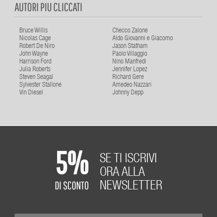
AUTORI PIU CLICCATI
Bruce Willis
Checco Zalone
Nicolas Cage
Aldo Giovanni e Giacomo
Robert De Niro
Jason Statham
John Wayne
Paolo Villaggio
Harrison Ford
Nino Manfredi
Julia Roberts
Jennifer Lopez
Steven Seagal
Richard Gere
Sylvester Stallone
Amedeo Nazzari
Vin Diesel
Johnny Depp
5%
SE TI ISCRIVI
ORA ALLA
DI SCONTO
NEWSLETTER