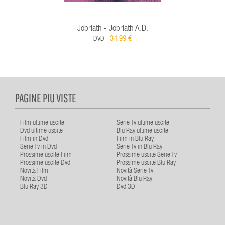
Jobriath - Jobriath A.d.
34,99 €
DVD -
PAGINE PIU VISTE
Film ultime uscite
Serie Tv ultime uscite
Dvd ultime uscite
Blu Ray ultime uscite
Film in Dvd
Film in Blu Ray
Serie Tv in Dvd
Serie Tv in Blu Ray
Prossime uscite Film
Prossime uscite Serie Tv
Prossime uscite Dvd
Prossime uscite Blu Ray
Novità Film
Novità Serie Tv
Novità Dvd
Novità Blu Ray
Blu Ray 3D
Dvd 3D