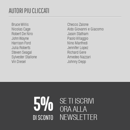
AUTORI PIU CLICCATI
Bruce Willis
Checco Zalone
Nicolas Cage
Aldo Giovanni e Giacomo
Robert De Niro
Jason Statham
John Wayne
Paolo Villaggio
Harrison Ford
Nino Manfredi
Julia Roberts
Jennifer Lopez
Steven Seagal
Richard Gere
Sylvester Stallone
Amedeo Nazzari
Vin Diesel
Johnny Depp
5%
SE TI ISCRIVI
ORA ALLA
DI SCONTO
NEWSLETTER