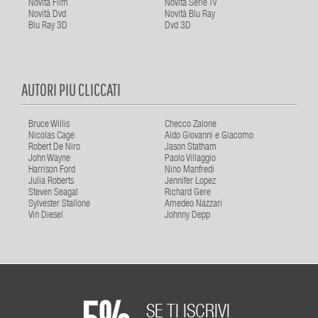
Novità Film
Novità Serie Tv
Novità Dvd
Novità Blu Ray
Blu Ray 3D
Dvd 3D
AUTORI PIU CLICCATI
Bruce Willis
Checco Zalone
Nicolas Cage
Aldo Giovanni e Giacomo
Robert De Niro
Jason Statham
John Wayne
Paolo Villaggio
Harrison Ford
Nino Manfredi
Julia Roberts
Jennifer Lopez
Steven Seagal
Richard Gere
Sylvester Stallone
Amedeo Nazzari
Vin Diesel
Johnny Depp
5%
SE TI ISCRIVI