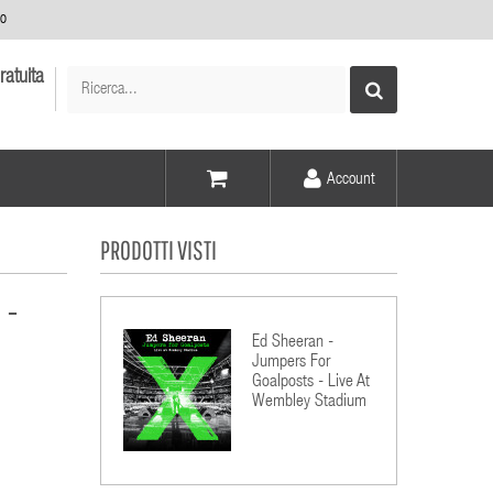
no
ratuita
Account
Voce -
PRODOTTI VISTI
Elementi -
 -
Ed Sheeran -
Jumpers For
Goalposts - Live At
Wembley Stadium