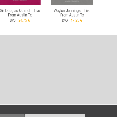
Sir Douglas Quintet - Live
Waylon Jennings - Live
Daniel O'
From Austin Tx
From Austin Tx
24,75 €
17,25 €
DVD -
DVD -