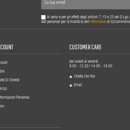
Ai sensi e per gli effetti degli articoli 7, 13 e 23 del D.L
dati personali per la finalità b) dell'
informativa
di G2commerce s.
ACCOUNT
CUSTOMER CARE
dal lunedì al venerdì
count
9.00 - 12.30 | 14.00 - 18.00
dini
Chatta Con Noi
ote Di Credito
Email
irizzi
nformazioni Personali
oni