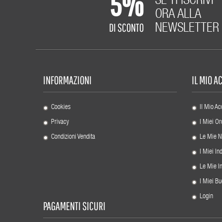
5%
SE TI ISCRIVI
ORA ALLA
DI SCONTO
NEWSLETTER
INFORMAZIONI
IL MIO 
Cookies
Il Mio Ac
Privacy
I Miei Or
Condizioni Vendita
Le Mie N
I Miei Ind
Le Mie I
I Miei Bu
Login
PAGAMENTI SICURI