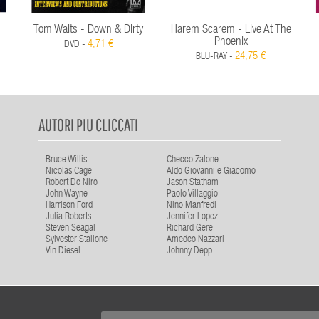
Tom Waits - Down & Dirty
Harem Scarem - Live At The
Phoenix
4,71 €
DVD -
24,75 €
BLU-RAY -
AUTORI PIU CLICCATI
Bruce Willis
Checco Zalone
Nicolas Cage
Aldo Giovanni e Giacomo
Robert De Niro
Jason Statham
John Wayne
Paolo Villaggio
Harrison Ford
Nino Manfredi
Julia Roberts
Jennifer Lopez
Steven Seagal
Richard Gere
Sylvester Stallone
Amedeo Nazzari
Vin Diesel
Johnny Depp