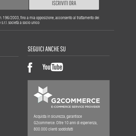
ISCRIVITI ORA
gs. n. 196/2003, fino a mia opposizione, acconsento al trattamento dei
r.l. società a socio unico
SEGUICI ANCHE SU
Acquista in sicurezza, garantisce
G2commerce. Oltre 10 anni di esperienza,
800.000 clienti soddisfatti