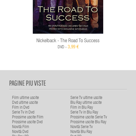
Nickelback - The Road To Success
3,99 €
DVD -
PAGINE PIU VISTE
Film ultime uscite
Serie Tv ultime uscite
Dvd ultime uscite
Blu Ray ultime uscite
Film in Dvd
Film in Blu Ray
Serie Tv in Dvd
Serie Tv in Blu Ray
Prossime uscite Film
Prossime uscite Serie Tv
Prossime uscite Dvd
Prossime uscite Blu Ray
Novità Film
Novità Serie Tv
Novità Dvd
Novità Blu Ray