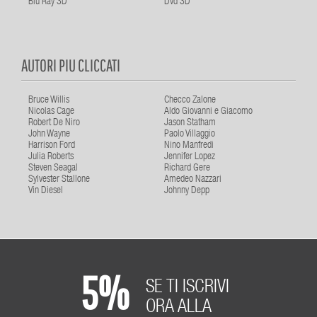
Blu Ray 3D
Dvd 3D
AUTORI PIU CLICCATI
Bruce Willis
Checco Zalone
Nicolas Cage
Aldo Giovanni e Giacomo
Robert De Niro
Jason Statham
John Wayne
Paolo Villaggio
Harrison Ford
Nino Manfredi
Julia Roberts
Jennifer Lopez
Steven Seagal
Richard Gere
Sylvester Stallone
Amedeo Nazzari
Vin Diesel
Johnny Depp
5%
SE TI ISCRIVI
ORA ALLA