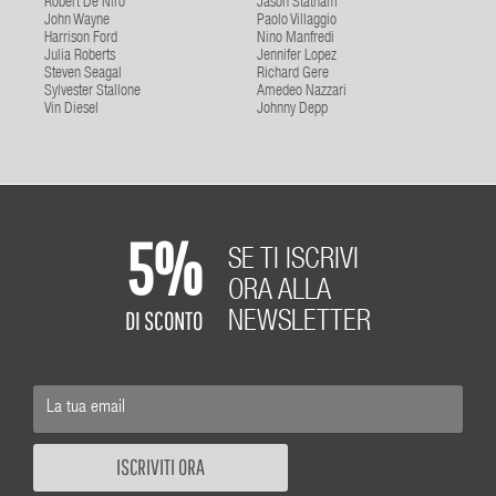
Robert De Niro
Jason Statham
John Wayne
Paolo Villaggio
Harrison Ford
Nino Manfredi
Julia Roberts
Jennifer Lopez
Steven Seagal
Richard Gere
Sylvester Stallone
Amedeo Nazzari
Vin Diesel
Johnny Depp
5%
SE TI ISCRIVI
ORA ALLA
DI SCONTO
NEWSLETTER
ISCRIVITI ORA