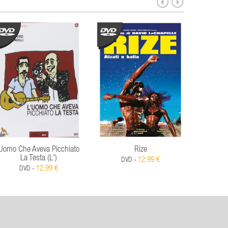
Uomo Che Aveva Picchiato
Rize
Guida P
La Testa (L')
12,99 €
DVD -
12,99 €
DVD -