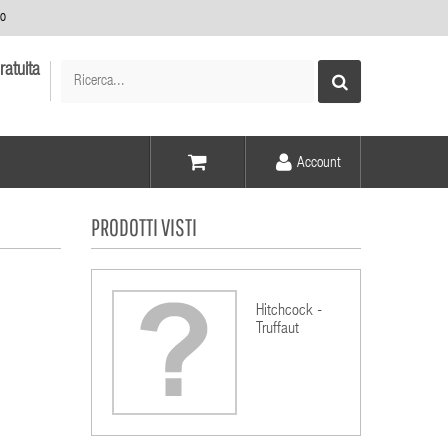
no
ratuita
Account
Voce -
PRODOTTI VISTI
Elementi -
Hitchcock -
Truffaut