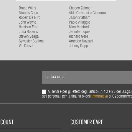
Bruce Willis
Checco Zalone
Nicolas Cage
Aldo Giovanni e Giacomo
Robert De Niro
Jason Statham
John Wayne
Paolo Villaggio
Harrison Ford
Nino Manfredi
Julia Roberts
Jennifer Lopez
Steven Seagal
Richard Gere
Sylvester Stallone
Amedeo Nazzari
Vin Diesel
Johnny Depp
Ai sensi e per gli effetti degli articoli 7, 13 e 23 del D.L
dati personali per la finalità b) dell'
informativa
di G2commerce s.
ACCOUNT
CUSTOMER CARE