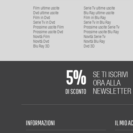
Film ultime uscite
Serie Tv ultime uscite
Dvd ultime uscite
Blu Ray ultime uscite
Film in Dvd
Film in Blu Ray
Serie Tv in Dvd
Serie Tv in Blu Ray
Prossime uscite Film
Prossime uscite Serie Tv
Prossime uscite Dvd
Prossime uscite Blu Ray
Novità Film
Novità Serie Tv
Novità Dvd
Novità Blu Ray
Blu Ray 3D
Dvd 3D
5%
SE TI ISCRIVI
ORA ALLA
DI SCONTO
NEWSLETTER
INFORMAZIONI
IL MIO 