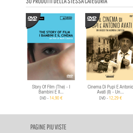
30 PRODOTTI DELLA STESSA CATEGORIA
Story Of Film (The) - I
Cinema Di Pupi E Antoni
Bambini E Il...
Avati (Il) - Un...
14,90 €
12,29 €
DVD -
DVD -
PAGINE PIU VISTE