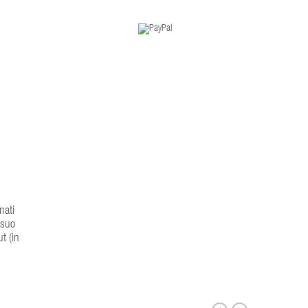
nati
 suo
t (in