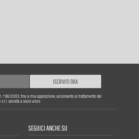
ISCRIVITI ORA
gs. n. 196/2003, fino a mia opposizione, acconsento al trattamento dei
r.l. società a socio unico
SEGUICI ANCHE SU