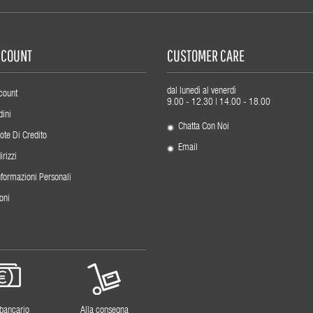
ACCOUNT
CUSTOMER CARE
dal lunedì al venerdì
count
9.00 - 12.30 | 14.00 - 18.00
dini
Chatta Con Noi
ote Di Credito
Email
irizzi
nformazioni Personali
oni
 bancario
Alla consegna