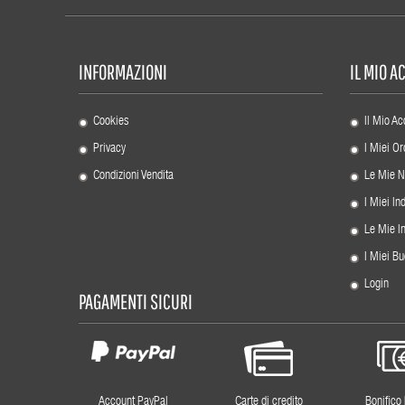
INFORMAZIONI
IL MIO 
Cookies
Il Mio Ac
Privacy
I Miei Or
Condizioni Vendita
Le Mie N
I Miei Ind
Le Mie I
I Miei Bu
Login
PAGAMENTI SICURI
Account PayPal
Carte di credito
Bonifico