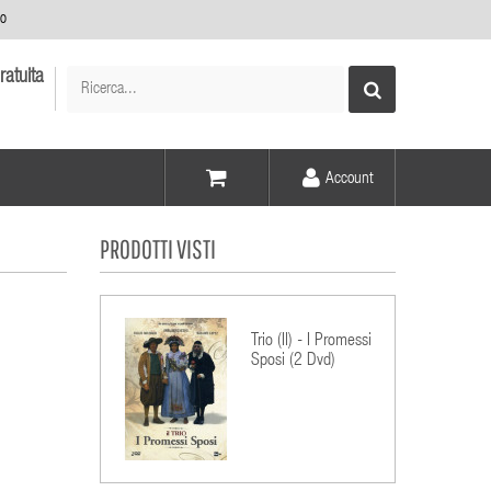
no
ratuita
Account
Voce -
PRODOTTI VISTI
Elementi -
Trio (Il) - I Promessi
Sposi (2 Dvd)