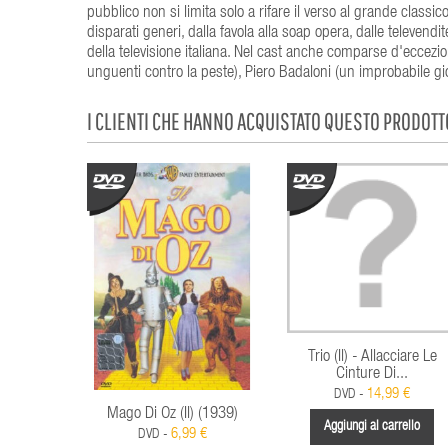
pubblico non si limita solo a rifare il verso al grande classic
disparati generi, dalla favola alla soap opera, dalle televendi
della televisione italiana. Nel cast anche comparse d'eccezi
unguenti contro la peste), Piero Badaloni (un improbabile gior
I CLIENTI CHE HANNO ACQUISTATO QUESTO PRODOT
Trio (Il) - Allacciare Le
Cinture Di...
14,99 €
DVD -
Mago Di Oz (Il) (1939)
Aggiungi al carrello
6,99 €
DVD -