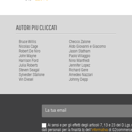
AUTORI PIU CLICCATI
Bruce Willis
Checco Zalone
Nicolas Cage
Aldo Giovanni e Giacomo
Robert De Niro
Jason Statham
John Wayne
Paolo Villaggio
Harrison Ford
Nino Manfredi
Julia Roberts
Jennifer Lopez
Steven Seagal
Richard Gere
Sylvester Stallone
Amedeo Nazzari
Vin Diesel
Johnny Depp
Ai sensi e per gli effetti degli articoli 7, 13 e 23 del D.L
dati personali per la finalità b) dell'
informativa
di G2commerce s.