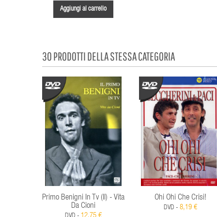
Aggiungi al carrello
30 PRODOTTI DELLA STESSA CATEGORIA
Primo Benigni In Tv (Il) - Vita
Ohi Ohi Che Crisi!
Da Cioni
8,19 €
DVD -
12,75 €
DVD -