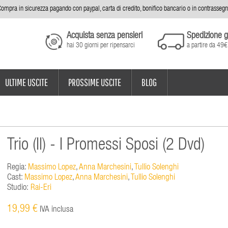
ompra in sicurezza pagando con paypal, carta di credito, bonifico bancario o in contrasseg
Acquista senza pensieri
Spedizione g
hai 30 giorni per ripensarci
a partire da 49€
ULTIME USCITE
PROSSIME USCITE
BLOG
Trio (Il) - I Promessi Sposi (2 Dvd)
Regia:
Massimo Lopez
,
Anna Marchesini
,
Tullio Solenghi
Cast:
Massimo Lopez
,
Anna Marchesini
,
Tullio Solenghi
Studio:
Rai-Eri
19,99 €
IVA inclusa