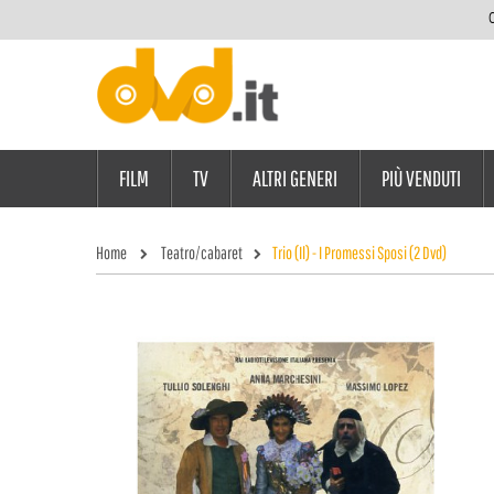
C
FILM
TV
ALTRI GENERI
PIÙ VENDUTI
Home
Teatro/cabaret
Trio (Il) - I Promessi Sposi (2 Dvd)