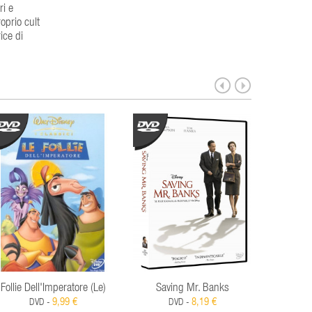
ri e
roprio cult
ice di
Follie Dell'Imperatore (Le)
Saving Mr. Banks
Mira
9,99 €
8,19 €
DVD -
DVD -