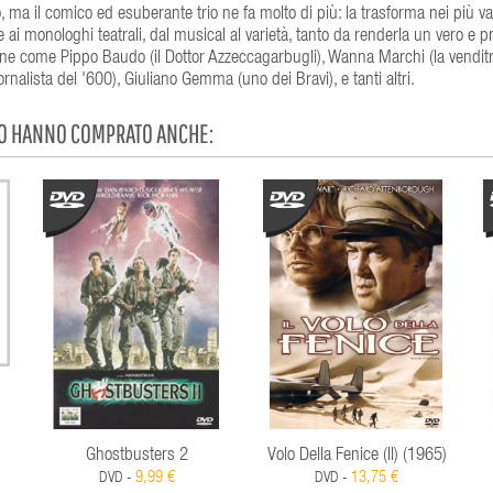
o, ma il comico ed esuberante trio ne fa molto di più: la trasforma nei più va
te ai monologhi teatrali, dal musical al varietà, tanto da renderla un vero e p
one come Pippo Baudo (il Dottor Azzeccagarbugli), Wanna Marchi (la venditr
nalista del '600), Giuliano Gemma (uno dei Bravi), e tanti altri.
TO HANNO COMPRATO ANCHE:
Ghostbusters 2
Volo Della Fenice (Il) (1965)
9,99 €
13,75 €
DVD -
DVD -