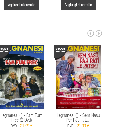
Aggiungi al carrello
Aggiungi al carrello
Aggi
Legnanesi (I) - Fam Fum
Legnanesi (I) - Sem Nasu
Legnane
Frec (2 Dvd)
Per Pati'... E...
Ro
21,99 €
21,99 €
DVD -
DVD -
D