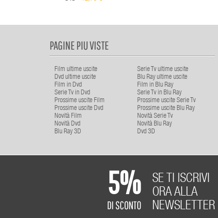
PAGINE PIU VISTE
Film ultime uscite
Serie Tv ultime uscite
Dvd ultime uscite
Blu Ray ultime uscite
Film in Dvd
Film in Blu Ray
Serie Tv in Dvd
Serie Tv in Blu Ray
Prossime uscite Film
Prossime uscite Serie Tv
Prossime uscite Dvd
Prossime uscite Blu Ray
Novità Film
Novità Serie Tv
Novità Dvd
Novità Blu Ray
Blu Ray 3D
Dvd 3D
5%
SE TI ISCRIVI
ORA ALLA
DI SCONTO
NEWSLETTER