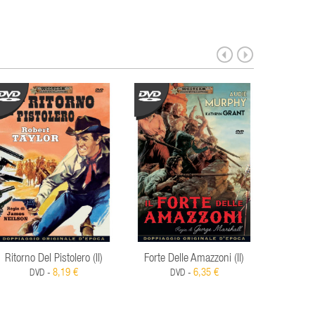
Ritorno Del Pistolero (Il)
Forte Delle Amazzoni (Il)
Impic
8,19 €
6,35 €
DVD -
DVD -