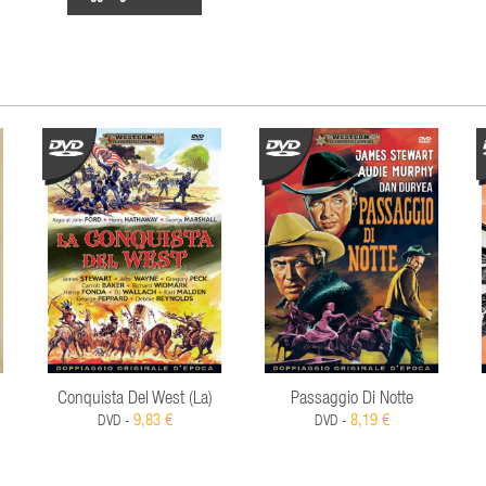
Conquista Del West (La)
Passaggio Di Notte
9,83 €
8,19 €
DVD -
DVD -