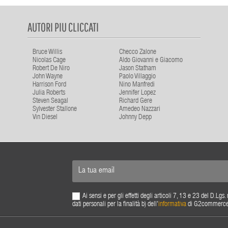
AUTORI PIU CLICCATI
Bruce Willis
Checco Zalone
Nicolas Cage
Aldo Giovanni e Giacomo
Robert De Niro
Jason Statham
John Wayne
Paolo Villaggio
Harrison Ford
Nino Manfredi
Julia Roberts
Jennifer Lopez
Steven Seagal
Richard Gere
Sylvester Stallone
Amedeo Nazzari
Vin Diesel
Johnny Depp
Ai sensi e per gli effetti degli articoli 7, 13 e 23 del D.L
dati personali per la finalità b) dell'
informativa
di G2commerce s.