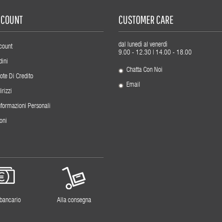
ACCOUNT
CUSTOMER CARE
dal lunedì al venerdì
count
9.00 - 12.30 | 14.00 - 18.00
dini
Chatta Con Noi
ote Di Credito
Email
irizzi
nformazioni Personali
oni
 bancario
Alla consegna