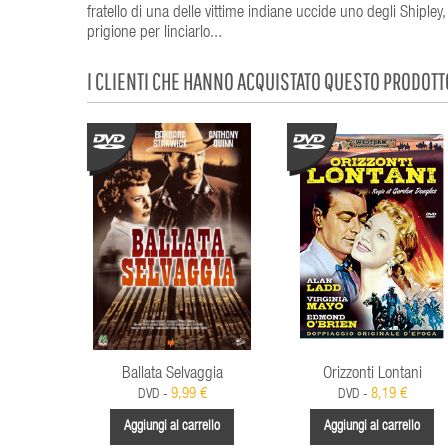
fratello di una delle vittime indiane uccide uno degli Shipley, 
prigione per linciarlo...
I CLIENTI CHE HANNO ACQUISTATO QUESTO PRODOT
Ballata Selvaggia
Orizzonti Lontani
9,99 €
8,19 €
DVD -
DVD -
Aggiungi al carrello
Aggiungi al carrello