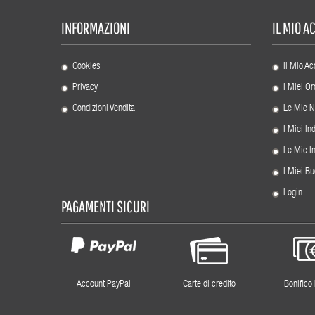
INFORMAZIONI
IL MIO 
Cookies
Il Mio Ac
Privacy
I Miei Or
Condizioni Vendita
Le Mie N
I Miei Ind
Le Mie I
I Miei Bu
Login
PAGAMENTI SICURI
Account PayPal
Carte di credito
Bonifico