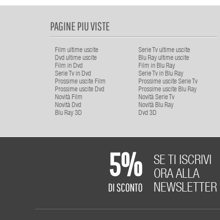
PAGINE PIU VISTE
Film ultime uscite
Serie Tv ultime uscite
Dvd ultime uscite
Blu Ray ultime uscite
Film in Dvd
Film in Blu Ray
Serie Tv in Dvd
Serie Tv in Blu Ray
Prossime uscite Film
Prossime uscite Serie Tv
Prossime uscite Dvd
Prossime uscite Blu Ray
Novità Film
Novità Serie Tv
Novità Dvd
Novità Blu Ray
Blu Ray 3D
Dvd 3D
5%
SE TI ISCRIVI
ORA ALLA
DI SCONTO
NEWSLETTER