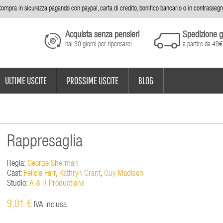
ompra in sicurezza pagando con paypal, carta di credito, bonifico bancario o in contrasseg
Acquista senza pensieri
Spedizione g
hai 30 giorni per ripensarci
a partire da 49€
ULTIME USCITE
PROSSIME USCITE
BLOG
Rappresaglia
Regia:
George Sherman
Cast:
Felicia Farr
,
Kathryn Grant
,
Guy Madison
Studio:
A & R Productions
9,01 €
IVA inclusa