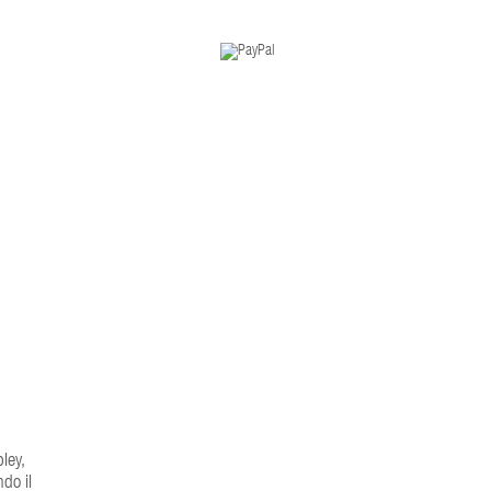
ley,
ndo il