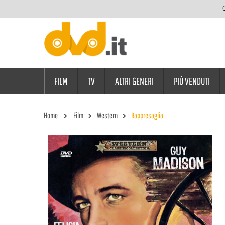
C
FILM
TV
ALTRI GENERI
PIÙ VENDUTI
Home
Film
Western
Rappresaglia