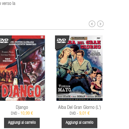
o verso la
Django
Alba Del Gran Giorno (L')
Gio
10,99 €
9,01 €
DVD -
DVD -
D
Aggiungi al carrello
Aggiungi al carrello
Aggi