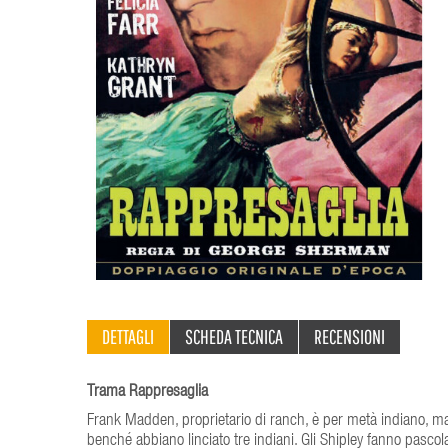
DETTAGLI
SCHEDA TECNICA
RECENSIONI
Trama Rappresaglia
Frank Madden, proprietario di ranch, è per metà indiano, ma si
benché abbiano linciato tre indiani. Gli Shipley fanno pascola