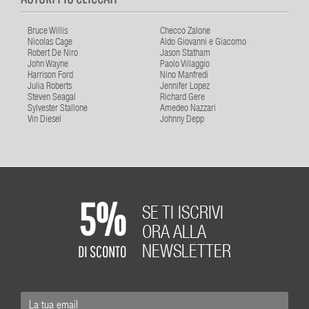
Bruce Willis
Checco Zalone
Nicolas Cage
Aldo Giovanni e Giacomo
Robert De Niro
Jason Statham
John Wayne
Paolo Villaggio
Harrison Ford
Nino Manfredi
Julia Roberts
Jennifer Lopez
Steven Seagal
Richard Gere
Sylvester Stallone
Amedeo Nazzari
Vin Diesel
Johnny Depp
5%
SE TI ISCRIVI
ORA ALLA
DI SCONTO
NEWSLETTER