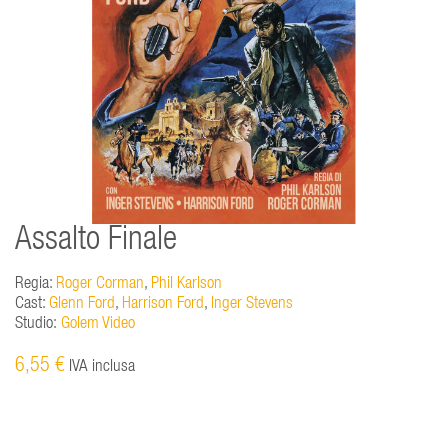
Assalto Finale
Regia:
Roger Corman
,
Phil Karlson
Cast:
Glenn Ford
,
Harrison Ford
,
Inger Stevens
Studio:
Golem Video
6,55 €
IVA inclusa