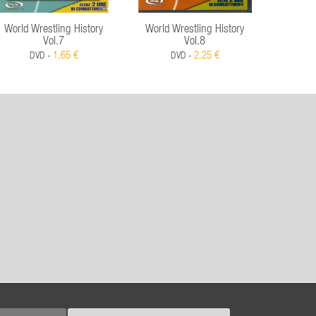
World Wrestling History
World Wrestling History
World 
Vol.7
Vol.8
1,65 €
2,25 €
DVD -
DVD -