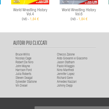
World Wrestling History
World Wrestling History
Vol.4
Vol.6
1,84 €
1,84 €
DVD -
DVD -
AUTORI PIU CLICCATI
Bruce Willis
Checco Zalone
Nicolas Cage
Aldo Giovanni e Giacomo
Robert De Niro
Jason Statham
John Wayne
Paolo Villaggio
Harrison Ford
Nino Manfredi
Julia Roberts
Jennifer Lopez
Steven Seagal
Richard Gere
Sylvester Stallone
Amedeo Nazzari
Vin Diesel
Johnny Depp