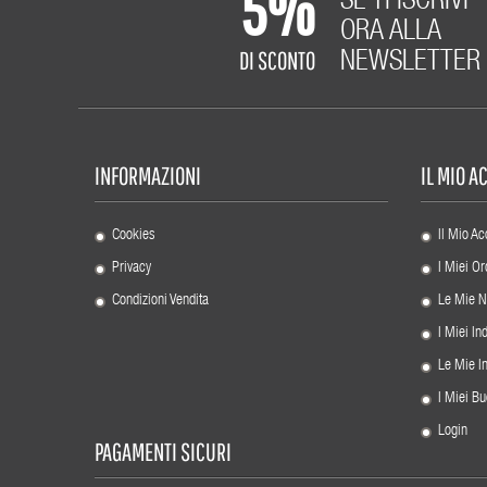
5%
SE TI ISCRIVI
ORA ALLA
DI SCONTO
NEWSLETTER
INFORMAZIONI
IL MIO 
Cookies
Il Mio Ac
Privacy
I Miei Or
Condizioni Vendita
Le Mie N
I Miei Ind
Le Mie I
I Miei Bu
Login
PAGAMENTI SICURI