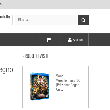
no
ratuita
Account
Voce -
PRODOTTI VISTI
Elementi -
Regno
Wwe -
Wrestlemania 36
[Edizione: Regno
Unito]