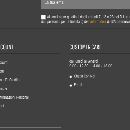
Ai sensi e per gli effetti degli articoli 7, 13 e 23 del D.L
dati personali per la finalità b) dell'
informativa
di G2commerce s.
ACCOUNT
CUSTOMER CARE
dal lunedì al venerdì
count
9.00 - 12.30 | 14.00 - 18.00
dini
Chatta Con Noi
ote Di Credito
Email
irizzi
nformazioni Personali
oni