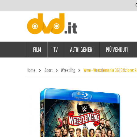
C
FILM
TV
ALTRI GENERI
PIÙ VENDUTI
Home
Sport
Wrestling
Wwe - Wrestlemania 36 [Edizione: R