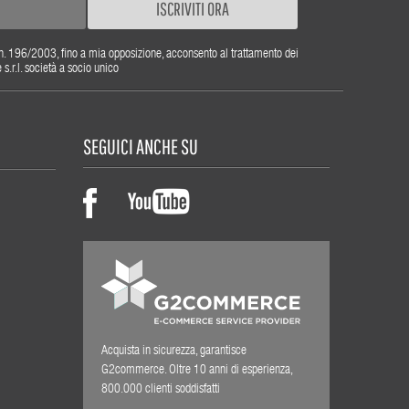
ISCRIVITI ORA
gs. n. 196/2003, fino a mia opposizione, acconsento al trattamento dei
r.l. società a socio unico
SEGUICI ANCHE SU
Acquista in sicurezza, garantisce
G2commerce. Oltre 10 anni di esperienza,
800.000 clienti soddisfatti