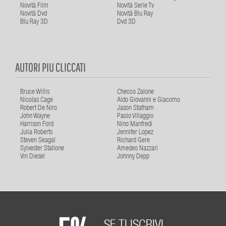
Novità Film
Novità Serie Tv
Novità Dvd
Novità Blu Ray
Blu Ray 3D
Dvd 3D
AUTORI PIU CLICCATI
Bruce Willis
Checco Zalone
Nicolas Cage
Aldo Giovanni e Giacomo
Robert De Niro
Jason Statham
John Wayne
Paolo Villaggio
Harrison Ford
Nino Manfredi
Julia Roberts
Jennifer Lopez
Steven Seagal
Richard Gere
Sylvester Stallone
Amedeo Nazzari
Vin Diesel
Johnny Depp
SE TI ISCRIVI