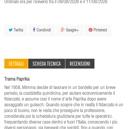
Ordinalo ora per riceverlo tra il 09/08/2026 e il 11/08/2026
Twitta
Condividi
Google+
Pinterest
DETTAGLI
SCHEDA TECNICA
RECENSIONI
Trama Paprika
Nel 1958, Mimma decide di lavorare in un bordello per un breve
periodo, la cosiddetta quindicina, per aiutare economicamente il
fidanzato, e assume così il nome d'arte Paprika dopo avere
assaggiato un gulasch. Quando scopre che in realtà il fidanzato è un
poco di buono, non le resta che proseguire la professione,
considerata poi la schedatura giudiziaria per tutte le operatrici,
frequentando diverse case dentro e fuori l'Italia, conoscendo i più
diversi personaggi, sia benevoli che sordidi, fino a quando, con