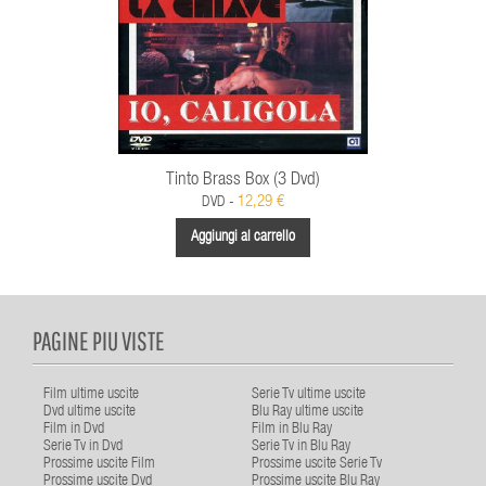
Tinto Brass Box (3 Dvd)
12,29 €
DVD -
Aggiungi al carrello
PAGINE PIU VISTE
Film ultime uscite
Serie Tv ultime uscite
Dvd ultime uscite
Blu Ray ultime uscite
Film in Dvd
Film in Blu Ray
Serie Tv in Dvd
Serie Tv in Blu Ray
Prossime uscite Film
Prossime uscite Serie Tv
Prossime uscite Dvd
Prossime uscite Blu Ray