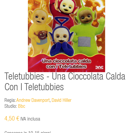
Teletubbies - Una Cioccolata Calda
Con I Teletubbies
Regia:
Andrew Davenport
,
David Hiller
Studio:
Bbc
4,50 €
IVA inclusa