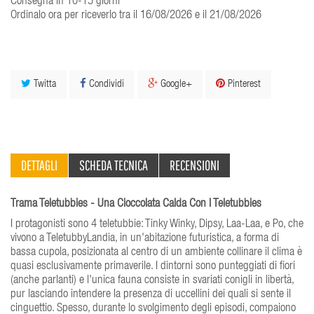
Consegna in 10-15 giorni
Ordinalo ora per riceverlo tra il 16/08/2026 e il 21/08/2026
Twitta
Condividi
Google+
Pinterest
DETTAGLI
SCHEDA TECNICA
RECENSIONI
Trama Teletubbies - Una Cioccolata Calda Con I Teletubbies
I protagonisti sono 4 teletubbie: Tinky Winky, Dipsy, Laa-Laa, e Po, che
vivono a TeletubbyLandia, in un'abitazione futuristica, a forma di
bassa cupola, posizionata al centro di un ambiente collinare il clima è
quasi esclusivamente primaverile. I dintorni sono punteggiati di fiori
(anche parlanti) e l'unica fauna consiste in svariati conigli in libertà,
pur lasciando intendere la presenza di uccellini dei quali si sente il
cinguettio. Spesso, durante lo svolgimento degli episodi, compaiono