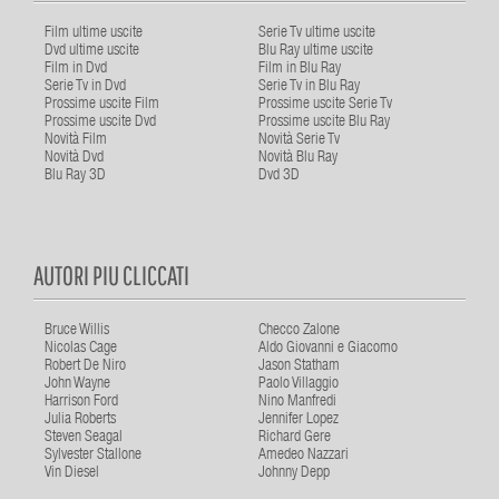
Film ultime uscite
Serie Tv ultime uscite
Dvd ultime uscite
Blu Ray ultime uscite
Film in Dvd
Film in Blu Ray
Serie Tv in Dvd
Serie Tv in Blu Ray
Prossime uscite Film
Prossime uscite Serie Tv
Prossime uscite Dvd
Prossime uscite Blu Ray
Novità Film
Novità Serie Tv
Novità Dvd
Novità Blu Ray
Blu Ray 3D
Dvd 3D
AUTORI PIU CLICCATI
Bruce Willis
Checco Zalone
Nicolas Cage
Aldo Giovanni e Giacomo
Robert De Niro
Jason Statham
John Wayne
Paolo Villaggio
Harrison Ford
Nino Manfredi
Julia Roberts
Jennifer Lopez
Steven Seagal
Richard Gere
Sylvester Stallone
Amedeo Nazzari
Vin Diesel
Johnny Depp