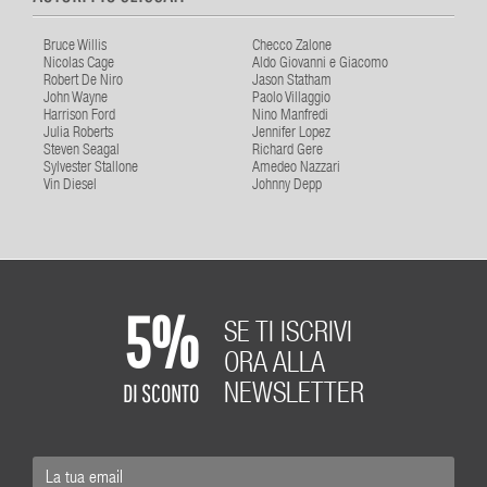
Bruce Willis
Checco Zalone
Nicolas Cage
Aldo Giovanni e Giacomo
Robert De Niro
Jason Statham
John Wayne
Paolo Villaggio
Harrison Ford
Nino Manfredi
Julia Roberts
Jennifer Lopez
Steven Seagal
Richard Gere
Sylvester Stallone
Amedeo Nazzari
Vin Diesel
Johnny Depp
5%
SE TI ISCRIVI
ORA ALLA
DI SCONTO
NEWSLETTER